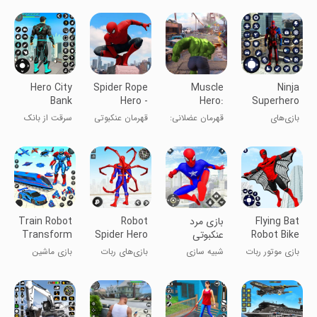
عنکبوت سیاه
آتش
عنکبوتی ۳
بعدی
Hero City
Spider Rope
Muscle
Ninja
Bank
Hero -
Hero:
Superhero
Robbery
Gangster
Future
Fighting
بازی‌های
قهرمان عضلانی:
قهرمان عنکبوتی
سرقت از بانک
Crime
New York
Evolution
Games
مبارزه‌ای
تکامل آینده
- گنگسترهای
شهر قهرمان
City
ابرقهرمان نینجا
نیویورک
Flying Bat
بازی مرد
Robot
Train Robot
Robot Bike
عنکبوتی
Spider Hero
Transform
Car Game
Spider
Game
بازی موتور ربات
شبیه سازی
بازی‌های ربات
بازی ماشین
Games
خفاش پرنده
قهرمان عنکبوت
تغییر شکل
روبات قطار