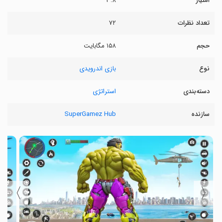
امتیاز
۳.۸
تعداد نظرات
۷۲
حجم
۱۵۸ مگابایت
نوع
بازی اندرویدی
دسته‌بندی
استراتژی
سازنده
SuperGamez Hub
〉
〈