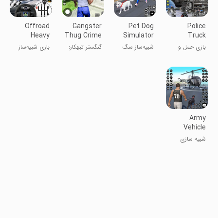
Offroad
Gangster
Pet Dog
Police
Heavy
Thug Crime
Simulator
Truck
Excavator
Auto City
Puppy Life
Transport
بازی حمل و
شبیه‌ساز سگ
گنگستر تبهکار:
بازی شبیه‌ساز
Sim
Game
نقل کامیون
خانگی - زندگی
شهر خودرو
ماشین‌خاکبردار
پلیس
توله‌سگ
بزرگ
Army
Vehicle
Transport
شبیه سازی
Games