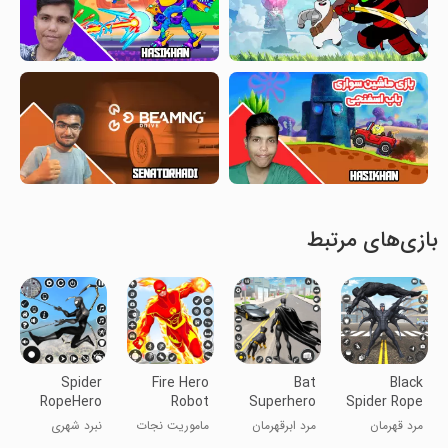
بازی‌های مرتبط
Spider
Fire Hero
Bat
Black
RopeHero
Robot
Superhero
Spider Rope
City Battle
Rescue
Man Hero
Hero Man
مرد قهرمان
مرد ابرقهرمان
ماموریت نجات
نبرد شهری
3D
Mission
Games
ریسمانی
خفاش
روبات قهرمان
قهرمان طناب