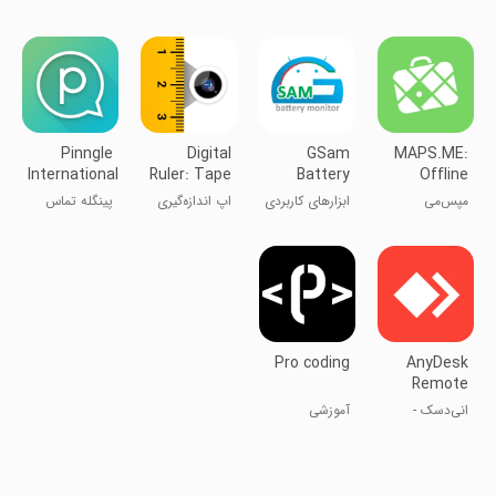
سلامت
هوایی
Pinngle
Digital
GSam
MAPS.ME:
International
Ruler: Tape
Battery
Offline
Calling
Measure
Monitor
maps GPS
مپس‌می
ابزارهای کاربردی
اپ اندازه‌گیری
پینگله تماس
Nav
AR: دوربین متر
بین‌المللی
Pro coding
AnyDesk
Remote
Desktop
انی‌دسک -
آموزشی
کنترل کامپیوتر از
راه دور