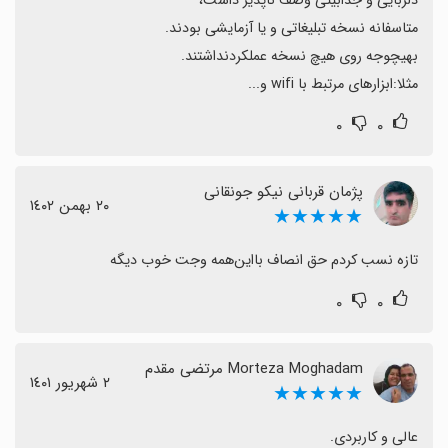
مثلا:ابزارهای مرتبط با wifi و...
۰
۰
پژمان قربانی نیکو جونقانی
٢٠ بهمن ١٤٠٢
★★★★★
تازه نسب کردم حق انصاف بااین‌همه وجت خوب دیگه
۰
۰
Morteza Moghadam مرتضی مقدم
٢ شهریور ١٤٠١
★★★★★
عالی و کاربردی.