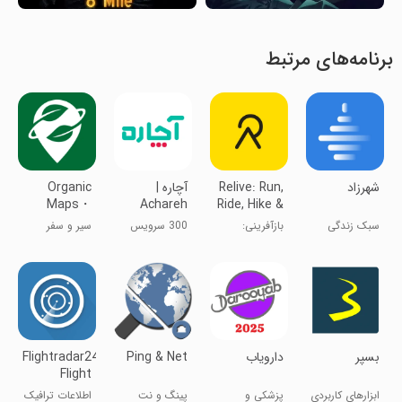
برنامه‌های مرتبط
‏‏‏شهرزاد
Relive: Run,
‏آچاره |
Organic
Maps・
Achareh
Ride, Hike &
Offline Map
more
سبک زندگی
بازآفرینی:
300 سرویس
سیر و سفر
& GPS
دویدن، رکاب
در محل شما
زدن، پیاده‌روی
و بیشتر
بسپر
‏دارویاب
Ping & Net
Flightradar24
Flight
Tracker
ابزارهای کاربردی
پزشکی و
پینگ و نت
اطلاعات ترافیک