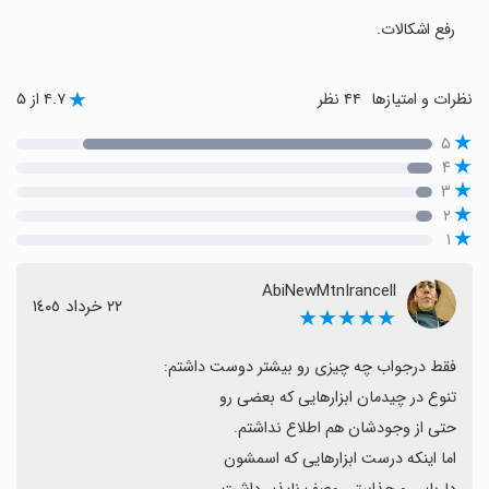
رفع اشکالات.
نظرات و امتیازها
۴۴ نظر
۴.۷ از ۵
۵
۴
۳
۲
۱
AbiNewMtnIrancell
٢٢ خرداد ١٤٠٥
★★★★★