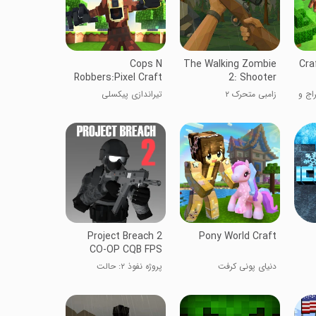
Cops N
The Walking Zombie
Cra
Robbers:Pixel Craft
2: Shooter
Gun
اج و
زامبی متحرک ۲
تیراندازی پیکسلی
Project Breach 2
Pony World Craft
CO-OP CQB FPS
دنیای پونی کرفت
پروژه نفوذ ۲: حالت
همکاری CQB FPS