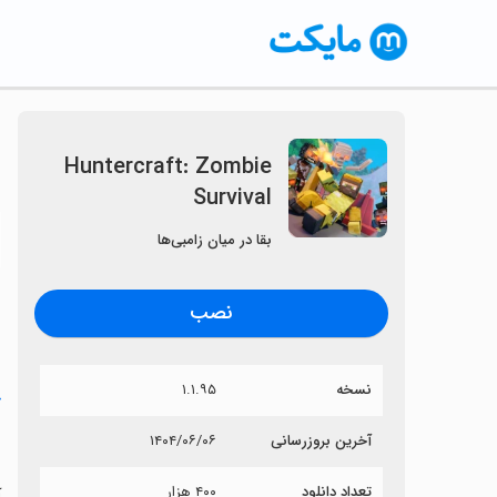
Huntercraft: Zombie
Survival
〈
بقا در میان زامبی‌ها
نصب
نسخه
۱.۱.۹۵
خ
l
آخرین بروزرسانی
۱۴۰۴/۰۶/۰۶
تعداد دانلود
۴۰۰ هزار
آی