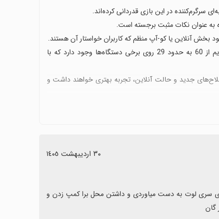
ه‌ای سرگرم‌کننده در این بازی قدردانی کرده‌اند.
ه به عنوان نکات مثبت برجسته است.
بود بخش آنلاین یا کو-آپ منظم که کاربران خواستار آن هستند.
چند گزارش مربوط به مشکلات فنی مانند ارورهای موقتی و افت فریم از 60 به حدود 29 روی برخی دستگاه‌ها وجود دارد که با
سلاح‌های جدید و حالت آنلاین، تجربه بهتری خواهند داشت و
٣٠ اردیبهشت ١٤٠٥
اگه چنتا بات داشت ( زامبی نبودن ادم بودن ) که میشد با اونا فایت داد و ی سری لوت به دست میاوردی و داشتن محل برا کمپ زدن و 