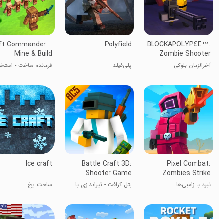
ft Commander –
Polyfield
BLOCKAPOLYPSE™:
Mine & Build
Zombie Shooter
آخرالزمان بلوکی
پلی‌فیلد
فرمانده ساخت - استخر
ساخت
Ice craft
Battle Craft 3D:
Pixel Combat:
Shooter Game
Zombies Strike
نبرد با زامبی‌ها
بتل کرافت - تیراندازی با
ساخت یخ
کاراکترهای کارتونی