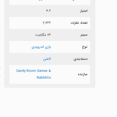
امتیاز
۴.۶
ب
تعداد نظرات
۲,۴۶۶
د
حجم
۷۶ مگابایت
ز
نوع
بازی اندرویدی
دسته‌بندی
اکشن
‏
Candy Room Games &
سازنده
ج
RabbitCo
‏
ش