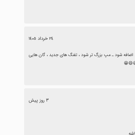
٢٤ خرداد ١٤٠٥
از سازنده ی عزیز خواهش میکنم بروزرسانی جدید بیاورد . همچنین این موارد اضافه شود ـ مپ بزرگ تر شود ، تفنگ های جدید ، گان هایی 
😄😁
٣ روز پیش
اشه