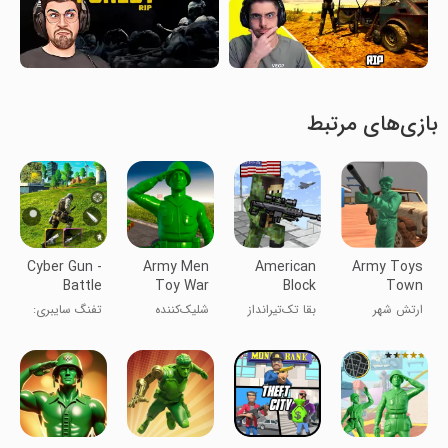
بازی‌های مرتبط
Cyber Gun -
Army Men
American
Army Toys
Battle
Toy War
Block
Town
Royale
Shooter
Sniper
ارتش شهر
بقا تک‌تیرانداز
شلیک‌کننده
تفنگ سایبری:
Game
Survival
اسباب‌بازی
آمریکایی
جنگ
بتل رویال
اسباب‌بازی
مردان ارتشی