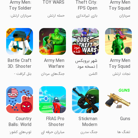
Army Men:
TOY WARS
Theft City:
Army Men
Toy Soldier
FPS Open
Toy Squad
Battles
World
Survival
سربازان
بازی تیراندازی
حمله ارتش
سربازان ارتش:
War
اسباب‌بازی:
تفنگ پیکسلی
اسباب‌بازی
نبردهای
Shooting
جنگ بقا و
اسباب‌بازی
شلیک
Army Men
شهر بروبکس
Army Men
Battle Craft
Toy Squad
| نسخه مود
Warfare
3D: Shooter
Survival
شده
Game
نجات ارتش
اکشن
جنگ‌های مردان
بتل کرافت -
War
اسباب بازی -
ارتشی
تیراندازی با
Shooting
نبرد زنده مافیا
کاراکترهای
Gangstar
کارتونی
Country
FRAG Pro
Stickman
Guns
Balls: World
Shooter
Modern
War
Total War
تفنگ ها
جنگ مدرن
مبارزان حرفه ای
توپ‌های کشور:
آدمک‌ها
جنگ جهانی