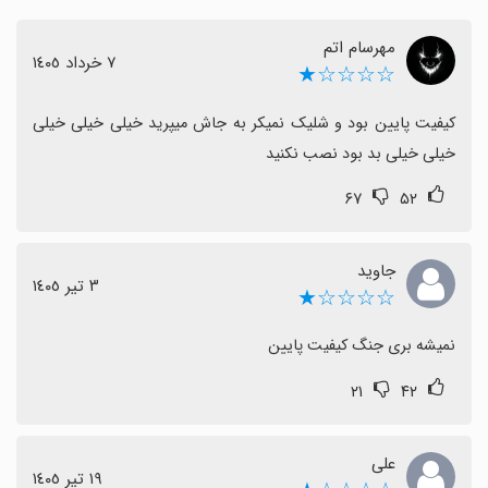
یک مشکل فنی گزارش شده که بازی به درستی وارد نمی‌شود
مهرسام اتم
یا بارگذاری نمی‌کند؛ این به نظر می‌رسد یک محدودیت
٧ خرداد ١٤٠٥
☆☆☆☆★
موقت باشد و ممکن است با به‌روزرسانی‌ها解决 شود.
بعضی کاربران مکرراً با ماینکرفت مقایسه می‌کنند، اما به طور
کیفیت پایین بود و شلیک نمیکر به جاش میپرید خیلی خيلی خيلی 
کلی دیدگاه‌ها حول سرگرمی و حس خوب بازی می‌چرخد.
خيلی خيلی بد بود نصب نکنید
در کل، احساس مثبتی غالب است و اگر به دنبال تجربه‌ای
۶۷
۵۲
نوستالژیک و سرگرم‌کننده هستید، این بازی گزینه‌ای مناسب
است که ارزش امتحان کردن را دارد.
جاوید
٣ تیر ١٤٠٥
☆☆☆☆★
نمیشه بری جنگ کیفیت پایین
۲۱
۴۲
علی
١٩ تیر ١٤٠٥