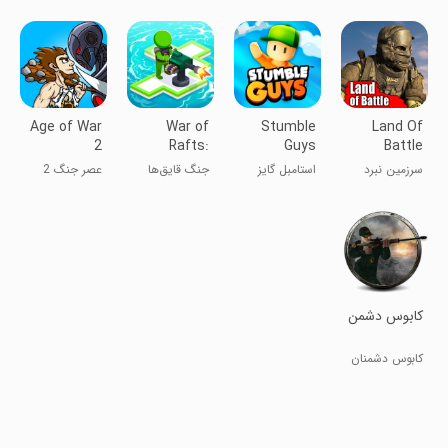
Age of War
War of
Stumble
Land Of
2
Rafts:
Guys
Battle
Crazy Sea
سرزمین نبرد
استامبل گایز
جنگ قایق‌ها
عصر جنگ 2
Battle
کابوس دشمن
کابوس دشمنان
وطن باش