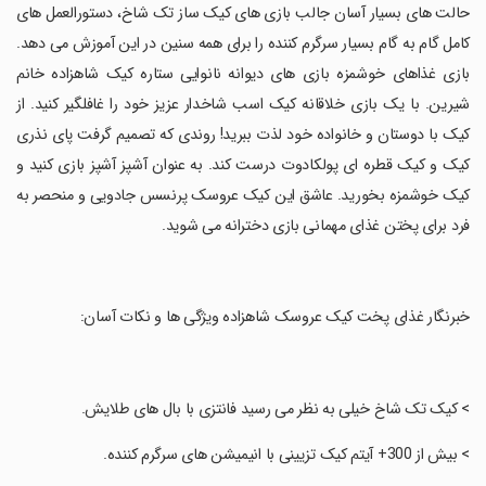
‏حالت های بسیار آسان جالب بازی های کیک ساز تک شاخ، دستورالعمل های
کامل گام به گام بسیار سرگرم کننده را برای همه سنین در این آموزش می دهد.
بازی غذاهای خوشمزه بازی های دیوانه نانوایی ستاره کیک شاهزاده خانم
شیرین. با یک بازی خلاقانه کیک اسب شاخدار عزیز خود را غافلگیر کنید. از
کیک با دوستان و خانواده خود لذت ببرید! روندی که تصمیم گرفت پای نذری
کیک و کیک قطره ای پولکادوت درست کند. به عنوان آشپز آشپز بازی کنید و
کیک خوشمزه بخورید. عاشق این کیک عروسک پرنسس جادویی و منحصر به
فرد برای پختن غذای مهمانی بازی دخترانه می شوید.
‏خبرنگار غذای پخت کیک عروسک شاهزاده ویژگی ها و نکات آسان:
‏> کیک تک شاخ خیلی به نظر می رسید فانتزی با بال های طلایش.
‏> بیش از 300+ آیتم کیک تزیینی با انیمیشن های سرگرم کننده.