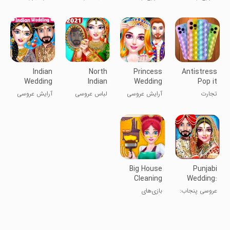
Cake
Game
رستوران
رستوران
بازی
بازی‌های ساخت
Games
آرامش‌بخش
کیک
مینی
Indian
North
Princess
Antistress
Wedding
Indian
Wedding
Pop it
Makeup
Wedding
Makeup
Fidget
تجارت
آرایش عروسی
لباس عروسی
آرایش عروسی
Dress-Up
Dress Up
Salon
Trade
آنتی‌استرس
پرنسس - سالن
هندی شمالی
هند: لباس و
پاپ‌ایت فیجت
آرایش
آرایش
Big House
Punjabi
Cleaning
Wedding:
Girls
Girl
عروسی پنجاب:
بازی‌های
Games
Marriage
ازدواج دختر
تمیزکاری
دختران در خانه
بزرگ