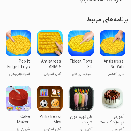
> از حمایت شما متشکریم!
برنامه‌های مرتبط
Pop it
Antistress
Fidget Toys
Antistress
Fidget Toys
ASMR:
3D
- No Wifi
AntiStress
Fidget Toys
Antistress
Games
بازی کاهش
اسباب‌بازی‌های
آنتی استرس
اسباب‌بازی‌های
Asmr
استرس
فیدجت ۳D ضد
ASMR: اسباب
ضد استرس
استرس ASMR
بازی‌های حواس
Fidget Pop
آموزش
طرز تهیه انواع
Antistress:
Cake
تهیه(کیک،بستنی،دسر)
شربت
Mini
Maker:
Making
Relaxing
آشپزی و
آشپزی و
آنتی استرس:
شیرینی‌پز: