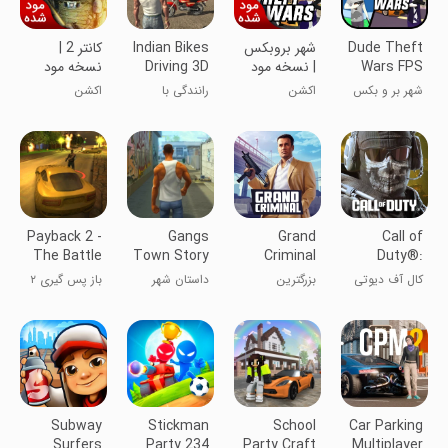
Dude Theft
شهر بروبکس
Indian Bikes
کانتر 2 |
Wars FPS
| نسخه مود
Driving 3D
نسخه مود
Open world
شده
شده
شهر بر و بکس
اکشن
رانندگی با
اکشن
موتورهای هندی
Payback 2 -
Gangs
Grand
Call of
The Battle
Town Story
Criminal
Duty®:
Sandbox
Online:
Mobile
کال آف دیوتی
بزرگترین
داستان شهر
باز پس گیری ۲
Sandbox
جنایتکار آنلاین:
گانگسترها
سندباکس
Subway
Stickman
School
Car Parking
Surfers
Party 234
Party Craft
Multiplayer