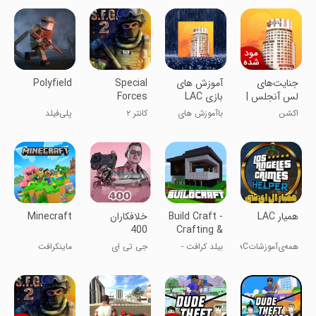
جنایت‌های
آموزش های
Special
Polyfield
لس آنجلس |
بازی LAC
Forces
نسخه مود
Group 2
اکشن
باآموزش های
کانتر ۲
پلی‌فیلد
شده
ماحرفه ای بشید
‏همیار LAC
Build Craft -
‏‏خلافکاران
Minecraft
400
Crafting &
Building 3D
همه‌ی‌آموزشاتLACهمیجاست❕
بیلد کرافت -
جی تی ای
ماینکرافت
Games
😎
ساخت و ساز
ایرانی
سه‌بعدی