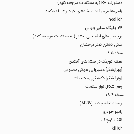
- دستورات RP (به مستندات مراجعه کنید)
- زامبی‌ها می‌توانند شیشه‌های خودروها را بشکنند
- /heal id
- ۲۴ جایگاه متغیر جهانی
- برچسب‌های اطلاعاتی بیشتر (به مستندات مراجعه کنید)
- فلش کشتن کمتر درخشان
نسخه ۱.۹.۵
- نقشه کوچک در نقشه‌های آفلاین
- [ویرایشگر] مسیریابی هوش مصنوعی
- [ویرایشگر] دکمه کپی مختصات
- رفع اشکال نوار سلامت
نسخه ۱.۹.۴
- وسیله نقلیه جدید (AE86)
- رادیو خودرو
- نقشه کوچک
- /kill id