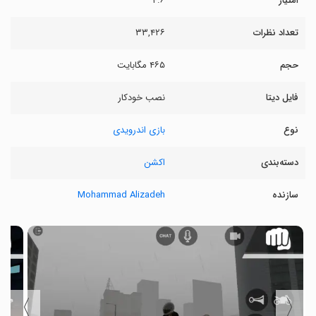
امتیاز
۴.۶
تعداد نظرات
۳۳,۴۲۶
حجم
۴۶۵ مگابایت
فایل دیتا
نصب خودکار
نوع
بازی اندرویدی
دسته‌بندی
اکشن
سازنده
Mohammad Alizadeh
〉
〈