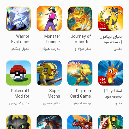
دنیای دینامون
Journey of
Monster
Warrior
| نسخه مود
monster
Trainer:
Evolution:
شده
and tamer
Catching
Fight
تفننی
سفر هیولا و
مدرسه هیولا:
تحول جنگجو:
Game
رامکننده
بازی شکار
مبارزه
اسلاگترا 2 |
Digimon
Super
Pokecraft
نسخه مود
Card Game
Mechs
Mod for
شده
Tutorial
Minecraft
فکری
برنامه آموزش
مکانیسم‌های
مد پیکسل‌مون
PE
App
بازی کارتی
فوق‌العاده
برای ماینکرفت
دیجی‌مون
PE