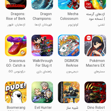
اژدهای گرسنه
Mecha
Dragon
Dragons:
| نسخه مود
Colosseum
Champions:
Rise of Berk
شده
Call Of War
تفننی
کولوژیوم
قهرمانان اژدها:
اژدهایان: ظهور
مکانیکی
ندای جنگ
برک
Draconius
Walkthrough
DIGIMON
Pokémon
GO: Catch a
For Slug it
ReArise
Masters EX
Dragon!
Out 2 From
مسترهای
دیجی‌مون
راهنمای بازی
درکونیوس GO:
Slugterra
پوکمون EX
دوباره ظهور
برای اسلاگ‌ایت
اژدها را بگیر!
می‌کند
اوت ۲ از
سلگتررا
Dino Robot
شبیه ساز
Evil Hunter
Boomerang