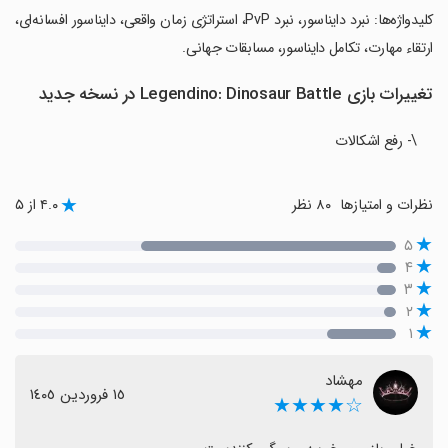
‏کلیدواژه‌ها: نبرد دایناسور، نبرد PvP، استراتژی زمان واقعی، دایناسور افسانه‌ای،
ارتقاء مهارت، تکامل دایناسور، مسابقات جهانی.
تغییرات بازی Legendino: Dinosaur Battle در نسخه جدید
\- رفع اشکالات
نظرات و امتیازها
۸۰ نظر
۴.۰ از ۵
۵
۴
۳
۲
۱
مهشاد
١٥ فروردین ١٤٠٥
☆★★★★