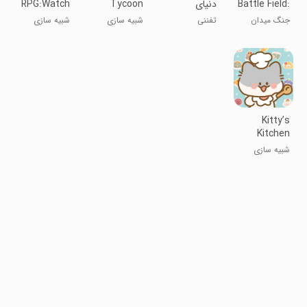
Battle Field:
دنیای
Tycoon
RPG:Watch
War
دیجیمون 2
out, Dude!
جنگ میدان
تفننی
شبیه سازی
شبیه سازی
ربات دایناسور
Kitty’s
Kitchen
Diary
شبیه سازی