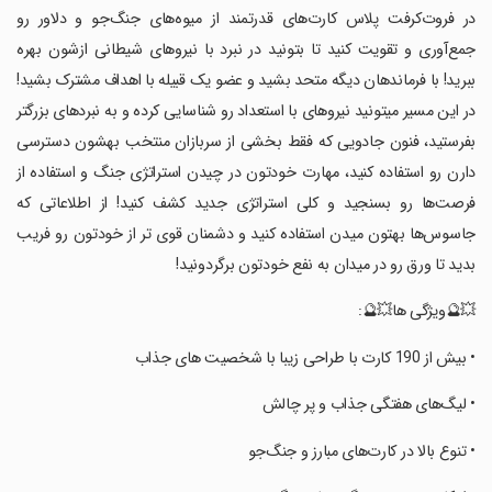
‏‏‏در فروت‌کرفت‌ پلاس کارت‌های قدرتمند از میوه‌های جنگ‌جو و دلاور رو
جمع‌آوری و تقویت کنید تا بتونید در نبرد با نیروهای شیطانی ازشون بهره
ببرید! با فرماندهان دیگه متحد بشید و عضو یک قبیله با اهداف مشترک بشید!
در این مسیر میتونید نیروهای با استعداد رو شناسایی کرده و به نبردهای بزرگتر
بفرستید، فنون جادویی که فقط بخشی از سربازان منتخب بهشون دسترسی
دارن رو استفاده کنید، مهارت خودتون در چیدن استراتژی جنگ و استفاده از
فرصت‌ها رو بسنجید و کلی استراتژی جدید کشف کنید! از اطلاعاتی که
جاسوس‌ها بهتون میدن استفاده کنید و دشمنان قوی تر از خودتون رو فریب
بدید تا ورق رو در میدان به نفع خودتون برگردونید!
‏‏‏💥🔮ویژگی ها💥🔮:
‏‏‏• بیش از 190 کارت با طراحی زیبا با شخصیت های جذاب
‏‏‏• لیگ‌های هفتگی جذاب و پر چالش
‏‏‏• تنوع بالا در کارت‌های مبارز و جنگ‌جو