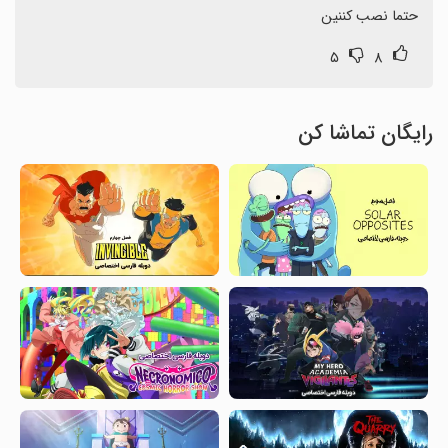
حتما نصب کننین
۵
۸
رایگان تماشا کن