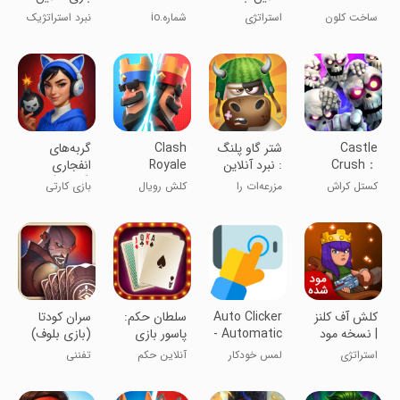
Multi
vs جایزه
استراتژی
ساخت کلون
استراتژی
شماره.io
نبرد استراتژیک
Accounts
اپلیکیشن
ناو جنگی
Castle
شتر گاو پلنگ
Clash
‏‏‏‏‏‏‏‏‏‏‏‏گربه‌های
Crush：
: نبرد آنلاین
Royale
انفجاری
Epic Battle
(آنلاین)
کستل کراش
مزرعه‌ات را
کلش رویال
بازی کارتی
نجات بده
آنلاین
کلش آف کلنز
Auto Clicker
‏‏‏سلطان حکم:
سران کودتا
| نسخه مود
- Automatic
پاسور بازی
(بازی بلوف)
شده
tap
استراتژی
لمس خودکار
آنلاین حکم
تفننی
صفحه نمایش
بزن!