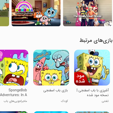
بازی‌های مرتبط
آشپزی با باب اسفنجی |
‏بازی باب اسفنجی
SpongeBob
نسخه مود شده
Adventures: In A
Jam
تفننی
کودک
ماجراجویی‌های باب
اسفنجی: در تنگنا