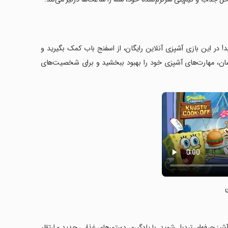
نگیز اسفنجی با بازی 'SpongeBob: Krusty Cook-Off' بپیوندید! در این بازی آشپزی آنلاین رایگان، از اسفنج باب کمک بگیرید و
زمان، مهارت‌های آشپزی خود را بهبود ببخشید و برای شخصیت‌های
ز حرفه‌ای تبدیل شوید. با یادگیری دستورهای غذایی جدید و ارتقاء