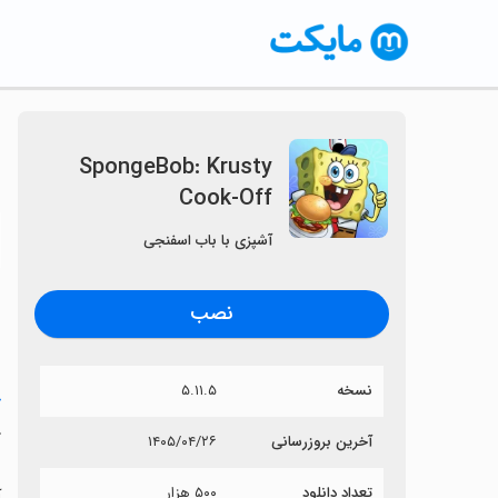
SpongeBob: Krusty
Cook-Off
〈
آشپزی با باب اسفنجی
نصب
نسخه
۵.۱۱.۵
خ
f
آخرین بروزرسانی
۱۴۰۵/۰۴/۲۶
تعداد دانلود
۵۰۰ هزار
آی