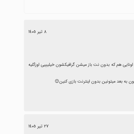
بتاً بالا است (مثلاً 301 مگابایت بعد از رسیدن به برخی مراحل)، که ممکن است موجب تأخیر یا مصرف
ای اتصال و باگ‌های موقتی کنار بیایید، این بازی ارزش امتحان
٨ تیر ١٤٠٥
ن اونایی هم که بدون نت باز میشن گرافیکشون خیلیییی اوزگلیه
٢٧ تیر ١٤٠٥