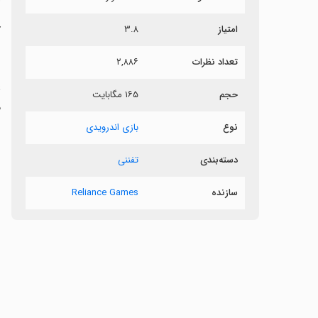
امتیاز
۳.۸
آ
تعداد نظرات
۲,۸۸۶
غ
حجم
۱۶۵ مگابایت
م
نوع
بازی اندرویدی
دسته‌بندی
تفننی
سازنده
Reliance Games
‏