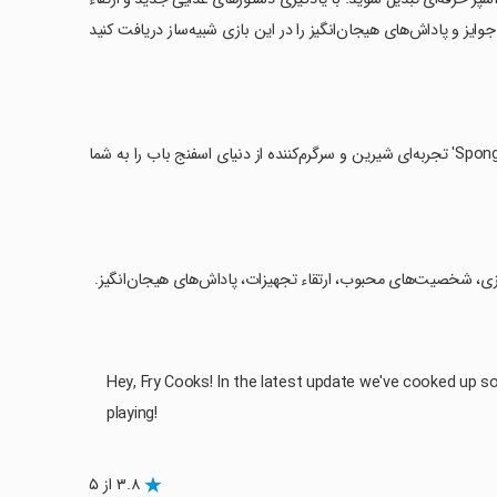
وایز و پاداش‌های هیجان‌انگیز را در این بازی شبیه‌ساز دریافت کنید
‏به صورت رایگان و با خریدهای اختیاری درون‌برنامه‌ای، 'SpongeBob: Krusty Cook-Off' تجربه‌ای شیرین و سرگرم‌کننده از دنیای اسفنج باب را به شما
پزی، شخصیت‌های محبوب، ارتقاء تجهیزات، پاداش‌های هیجان‌انگیز.
Hey, Fry Cooks! In the latest update we've cooked up s
playing!
۳.۸ از ۵