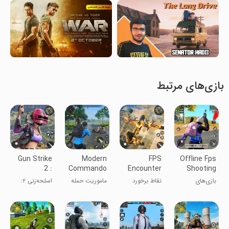
بازی‌های مرتبط
Gun Strike
Modern
FPS
Offline Fps
2 :
Commando
Encounter
Shooting
Commando
Strike
Strike: Gun
Gun Games
بازی‌های
نقاط برخورد
ماموریت حمله
اسلحه‌زنی ۲:
Secret
Mission
Game
تیراندازی FPS
FPS: بازی
کماندو مدرن
مأموریت مخفی
Mission-
آفلاین
تفنگی
کماندو - بازی
FPS Game
FPS