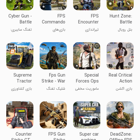
Cyber Gun -
FPS
FPS
Hunt Zone:
Battle
Commando
Encounter
Battle
Royale
Shooter
Strike
Royale
بتل رویال
تیراندازی
بازی‌های
تفنگ سایبری:
Game
Games
Offline
Arena
ملاقات FPS
تیرانداز کماندو
بتل رویال
افلاین
FPS
Supreme
Fps Gun
Special
Real Critical
Tractor
Strike - War
Forces Ops
Action
Farming
Gun Games
:Gun Action
Game 3D
بازی اکشن
ماموریت مخفی
شلیک تفنگ
بازی کشاورزی
Game
واقعی 3D
کماندو
FPS - بازی‌های
تراکتور عالی
جنگی تفنگ
Counter
FPS Gun
Super car
DeadZone: