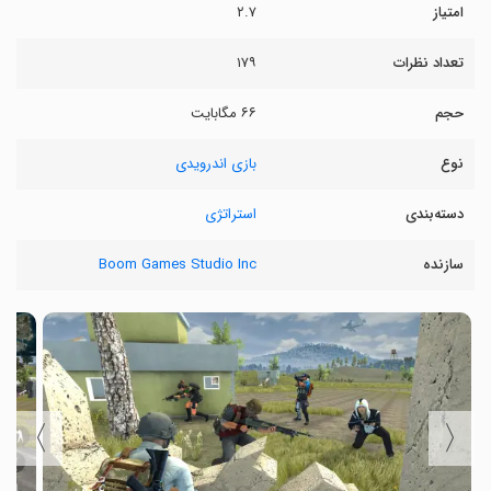
امتیاز
۲.۷
تعداد نظرات
۱۷۹
حجم
۶۶ مگابایت
نوع
بازی اندرویدی
دسته‌بندی
استراتژی
سازنده
Boom Games Studio Inc
〉
〈