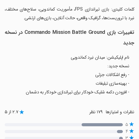
‏کلمات کلیدی: بازی تیراندازی FPS، مأموریت کماندویی، سلاح‌های مختلف،
نبرد با تروریست‌ها، گرافیک واقعی، حالت آنلاین، بازی‌های ارتشی.
تغییرات بازی Commando Mission Battle Ground در نسخه
جدید
نام اپلیکیشن: میدان نبرد کماندویی
نسخه جدید:
- رفع اشکالات جزئی
- بهینه‌سازی تبلیغات
- افزودن دکمه شلیک خودکار برای تیراندازی خودکار به دشمنان
نظرات و امتیازها
۱۷۹ نظر
۲.۷ از ۵
۵
۴
۳