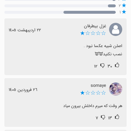
۲
۱
غزل بیطرفان
٢٢ اردیبهشت ١٤٠٥
☆☆☆☆★
نصب نکنید👿👿
۱۲
۳۰
somaye
٢٦ فروردین ١٤٠٥
☆☆☆☆★
هر وقت که میرم داخلش بيرون میاد
۷
۱۳