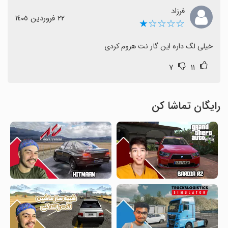
فرزاد
٢٢ فروردین ١٤٠٥
☆☆☆☆★
خیلی لگ داره این گار نت هروم کردی
۷
۱۱
رایگان تماشا کن