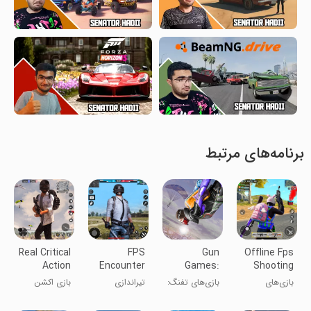
برنامه‌های مرتبط
Real Critical
FPS
Gun
Offline Fps
Action
Encounter
Games:
Shooting
Game 3D
Strike
FPS
Gun Games
بازی‌های
بازی‌های تفنگ:
تیراندازی
بازی اکشن
Offline
Shooting
تیراندازی FPS
تیراندازی FPS
ملاقات FPS
واقعی 3D
Strike
آفلاین
افلاین