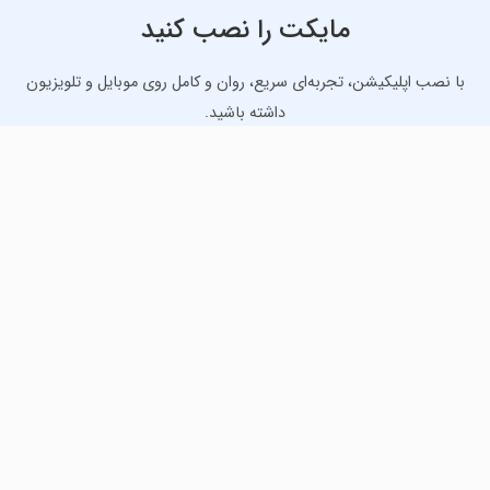
مایکت را نصب کنید
با نصب اپلیکیشن، تجربه‌ای سریع، روان و کامل روی موبایل و تلویزیون
داشته باشید.
دانلود نسخه موبایل
دانلود نسخه تلویزیون TV
لذت دانلود جدیدترین بازی‌ها و بهترین برنامه‌های اندروید از
مایکت!
دانلود جدیدترین بازی‌های اندروید برای اوقات فراغت و دریافت
بهترین برنامه‌های کاربردی برای انجام انواع فعالیت‌های روزانه. لینک