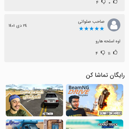
۴
۰
صاحب صلواتی
٢٤ دی ١٤٠١
★★★★★
اوه اسلحه هارو
۴
۱۱
رایگان تماشا کن