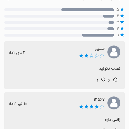
۵
۴
۳
۲
۱
قسبی
٣ دی ١٤٠١
☆☆☆★★
نصب نکونید
۱
۶
۱۳۵۶۷
١٠ تیر ١٤٠٣
☆★★★★
زانبی داره