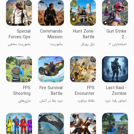
Special
Commando
Hunt Zone:
Gun Strike
Forces Ops
Mission
Battle
2 :
:Gun Action
Battle
Royale
Commando
اسلحه‌زنی ۲:
بتل رویال
مأموریت
ماموریت مخفی
Ground
Arena
Secret
مأموریت مخفی
کماندو: میدان
کماندو
Mission-
کماندو - بازی
نبرد
FPS Game
FPS
FPS
Fire Survival
FPS
Last Raid -
Shooting
Battle
Encounter
Zombie
Gun Games
Strike: Gun
Shooter
تجاوز رقبا: نبرد
نقاط برخورد
نبرد بقا در آتش
بازی‌های
Offline
Game
سلاح‌ها
FPS: بازی
تیراندازی FPS
تفنگی
آفلاین