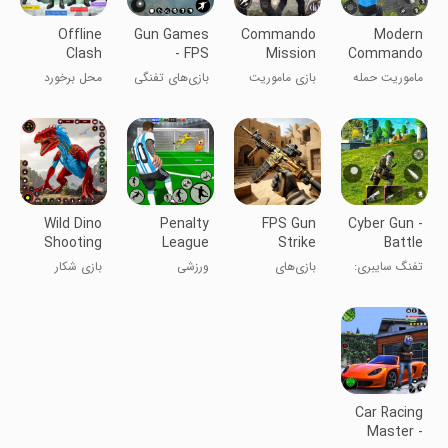
Offline
Gun Games
Commando
Modern
Clash
- FPS
Mission
Commando
Squad Fire
Shooting
Offline
Strike
ماموریت حمله
بازی ماموریت
بازی‌های تفنگی
محل برخورد
3D
Game
Games
Mission
کماندو مدرن
اوپسی سیاه
FPS تیراندازی
گروهی آتش
آفلاین
آفلاین
3D آفلاین
Wild Dino
Penalty
FPS Gun
Cyber Gun -
Shooting
League
Strike
Battle
Hunter
Football
Modern
Royale
تفنگ سایبری:
بازی‌های
ورزشی
بازی شکار
Game
Games
Ops
Game
بتل رویال
تیراندازی نبرد
دایناسور وحشی
آتش حداکثری
Car Racing
Master -