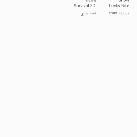
Meow
Snow
Survival 3D:
Tricky Bike
Challenges
Stunt Race
مسابقه stunt
شبیه سازی
3D
دوچرخه برفی
3D