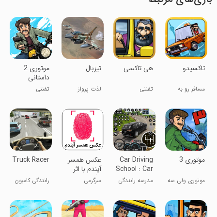
تاکسیدو
هی تاکسی
‏‏‏‏‏تیزبال
موتوری 2
داستانی
مسافر رو به
تفننی
لذت پرواز
تفننی
مقصد برسون
جنگنده مدرن
‏‏موتوری 3
Car Driving
عکس همسر
Truck Racer
School : Car
آیندم با اثر
Games
انگشت
موتوری ولی سه
مدرسه رانندگی
سرگرمی
رانندگی کامیون
بعدی!