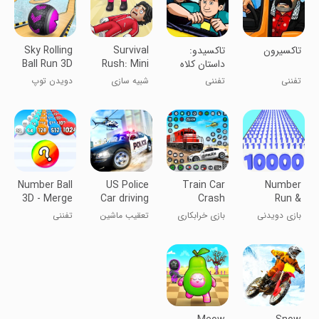
‏‏‏تاکسیرون
تاکسیدو:
Survival
Sky Rolling
داستان کلاه
Rush: Mini
Ball Run 3D
مشترک
Challenges
تفننی
تفننی
شبیه سازی
دویدن توپ
آسمانی ۳ بعدی
Number Ball
US Police
Train Car
Number
3D - Merge
Car driving
Crash
Run &
Games
Chase 3D
Derby
Merge
بازی دویدنی
بازی خرابکاری
تعقیب ماشین
تفننی
Game 3D
Master
اعداد و استاد
واگن قطار ۳D
پلیس آمریکا
Game
ترکیب
3D