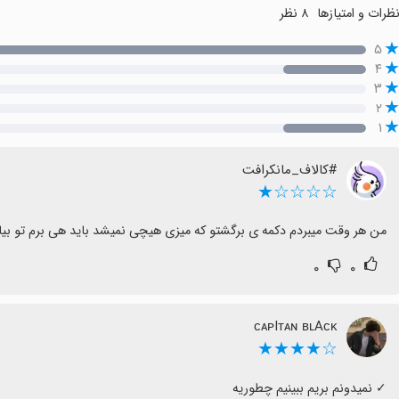
ظرات و امتیازها
۸ نظر
۵
۴
۳
۲
۱
#کالاف_مانکرافت
☆☆☆☆★
من هر وقت میبردم دکمه ی برگشتو که میزی هیچی نمیشد باید هی برم تو بیا
۰
۰
ᴄᴀᴘIᴛᴀɴ ʙʟAᴄᴋ
☆★★★★
‏✓ نمیدونم بریم ببینیم چطوریه