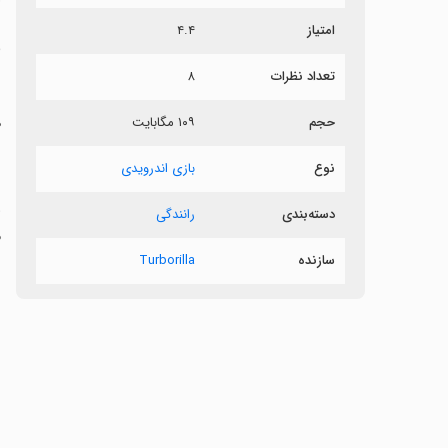
امتیاز
۴.۴
م
تعداد نظرات
۸
حجم
۱۰۹ مگابایت
ه
نوع
بازی اندرویدی
دسته‌بندی
رانندگی
مس
سازنده
Turborilla