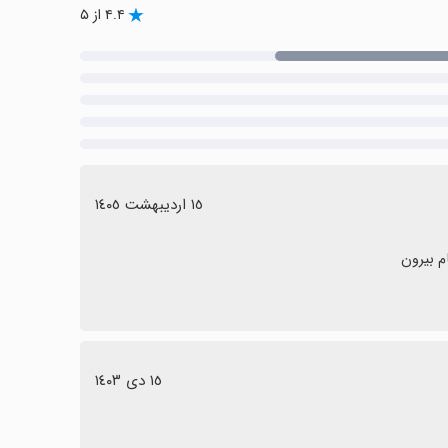
۴.۴ از ۵
١٥ اردیبهشت ١٤٠٥
م بیرون
١٥ دی ١٤٠٣