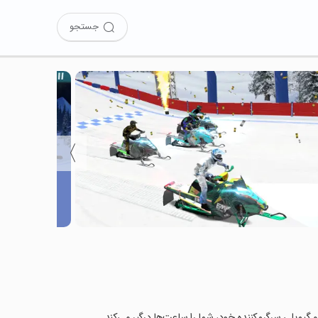
جستجو
〉