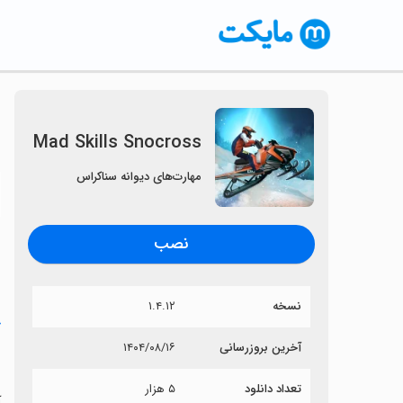
Mad Skills Snocross
مهارت‌های دیوانه سناکراس
〈
نصب
نسخه
۱.۴.۱۲
خ
آخرین بروزرسانی
۱۴۰۴/۰۸/۱۶
s
تعداد دانلود
۵ هزار
آی