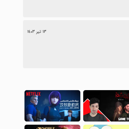
١٣ تیر ١٤٠٣