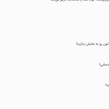
تون رو به نمایش بذارید!
حسابی!
د!