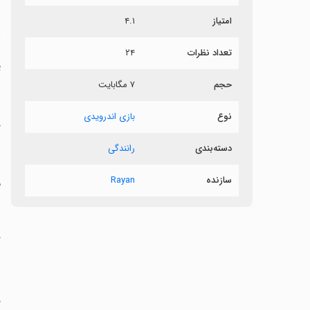
امتیاز
۴.۱
د
تعداد نظرات
۲۴
ی
حجم
۷ مگابایت
نوع
بازی اندرویدی
‏
دسته‌بندی
رانندگی
سازنده
Rayan
‏
‏
‏