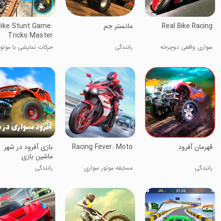
Real Bike Racing
مانستر جم
Bike Stunt Game:
Tricks Master
سواری واقعی دوچرخه
رانندگی
حرکات نمایشی با موتور
کراس
قهرمان آفرود
Racing Fever: Moto
‏بازی آفرود در شهر
ماشین بازی
رانندگی
مسابقه موتور سواری
رانندگی