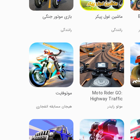
ماشین غول پیکر
بازی موتور جنگی
رانندگی
رانندگی
Moto Rider GO:
موتوفایت
Highway Traffic
موتو رایدر
هیجان مسابقه انفجاری