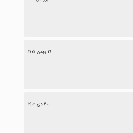
١٦ بهمن ١٤٠٤
٣٠ دی ١٤٠٢