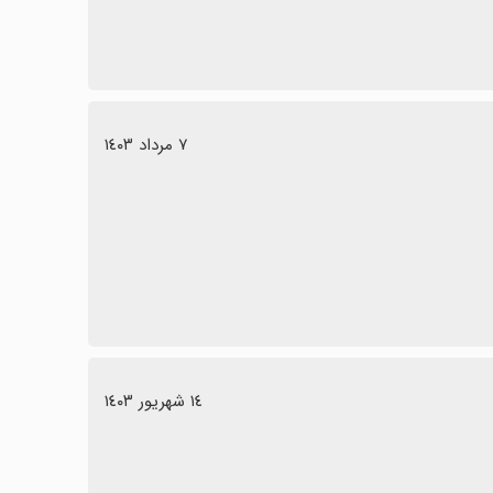
٧ مرداد ١٤٠٣
١٤ شهریور ١٤٠٣