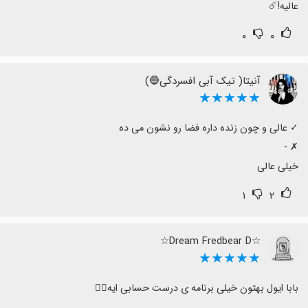
عالیه!☄️
۰
۰
آنیتا( تیک آبی افسردگی🔵)
★★★★★
خیلی عالی
۱
۲
☆Dream Fredbear D☆
★★★★★
بابا ایول بهتون خیلی برنامه ی درست حسابی ایه👍🏻