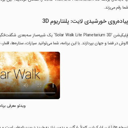
ما رقم می‌زند.
یاده‌روی خورشیدی لایت: پلنتاریوم 3D
اپلیکیشن 'Solar Walk Lite Planetarium 3D' یک 
اوش در فضا و جهان بپردازند. با این برنامه، شما می‌توانید سیارات، ستاره‌ها، اقمار،
ویدئو معرفی برنام
‏نسخه Lite این اپلیکیشن کاملاً رایگان و بدون نیاز به خرید درون‌برنامه‌ای ا