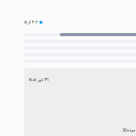
۴.۶ از ۵
٣١ تیر ١٤٠٥