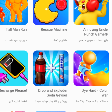
Tall Man Run
Rescue Machine
Annoying Uncle
Punch Game®
بازی مشت عموی مزاحم
ماشین نجات
دویدن مرد قدبلند
Recharge Please!
Drop and Explode:
Dye Hard - Color
Soda Geyser
War
دستگاه رنگ - جنگ رنگ‌ها
ریزش و انفجار: فواره‌ سودا
لطفا شارژم کن