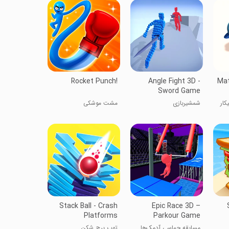
Rocket Punch!
Angle Fight 3D -
Mat
Sword Game
کار
شمشیربازی
مشت موشکی
Stack Ball - Crash
Epic Race 3D –
Platforms
Parkour Game
مسابقه حماسی آدمک‌ها
توپ برج شکن