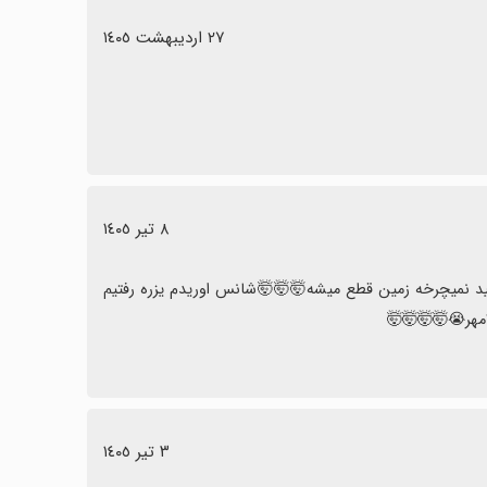
٢٧ اردیبهشت ١٤٠٥
٨ تیر ١٤٠٥
عالیه پرپریشب جاذبه قطع وصل شده ۷سانیه یعنی وقتی زمین دوره خورشید نمیچرخه زمین قطع میشه🤯🤯🤯شانس اوریدم یزره رفتیم 
٣ تیر ١٤٠٥