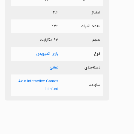
امتیاز
۴.۶
ا
تعداد نظرات
۲۳۴
ه
حجم
۹۳ مگابایت
م
نوع
بازی اندرویدی
دسته‌بندی
تفننی
Azur Interactive Games
سازنده
Limited