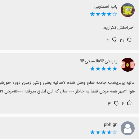
باب اسفنجی
☆★★★★
۱-مراحلش تکراریه.
۴
۳۱
ویریتی💛فالسیتی💙
★★★★★
هوا ۲۱مهر همه مردن فقط به خاطر ۱۰۰۰سال که این اتفاق میوفته ۱۵۰۰۰مردن ۲۱مهر😭🤯🤯🤯🤯
۳
۶
pbh.gn
☆★★★★