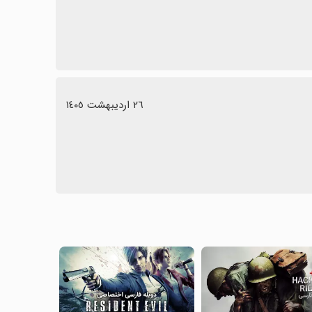
٢٦ اردیبهشت ١٤٠٥