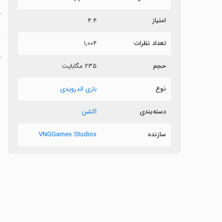
م
امتیاز
۴.۴
ش
تعداد نظرات
۱,۰۰۴
حجم
۲۳۵ مگابایت
ب
س
نوع
بازی اندرویدی
دسته‌بندی
اکشن
سازنده
VNGGames Studios