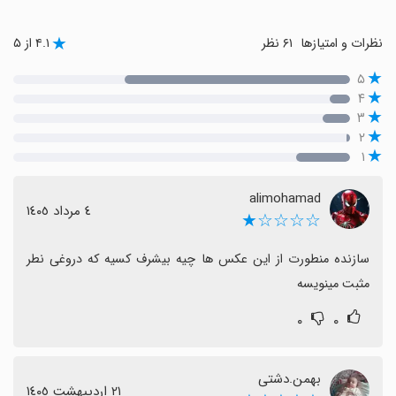
نظرات و امتیازها
۶۱ نظر
۴.۱ از ۵
۵
۴
۳
۲
۱
alimohamad
٤ مرداد ١٤٠٥
☆☆☆☆★
سازنده منطورت از این عکس ها چیه بیشرف کسیه که دروغی نطر 
مثبت مینویسه
۰
۰
بهمن.دشتی
٢١ اردیبهشت ١٤٠٥