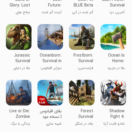
Glory: Lost
Future:
BLUE Beta
Survival
Island
Zombie
Island
آخرین دزد
گم شده در آبی
آینده گم شده:
سلاح های
Survival
دریایی
بتا
بقا در برابر
افتخار
زامبی‌ها
Jurassic
Oceanborn:
Frostborn:
Ocean Is
Survival
Survival in
Survival
Home:
Ocean
RPG
Survival
بقا در جزیره
فراست‌برن:
دوران اقیانوس:
بقا در دنیای
Island
RPG اکشن
بقا در اقیانوس
دایناسورها
Shadow
Forest
بقای اقیانوس
Live or Die:
Fight 4:
Survival
| نسخه مود
Zombie
Arena
شده
Survival
شادو فایت آرنا
بقاء در جنگل
شبیه سازی
زندگی یا مرگ