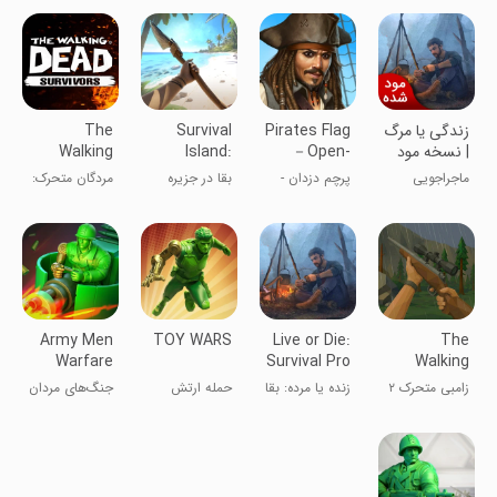
زندگی یا مرگ
Pirates Flag
Survival
The
| نسخه مود
－Open-
Island:
Walking
شده
world RPG
Survivor
Dead:
ماجراجویی
پرچم دزدان -
بقا در جزیره
مردگان متحرک:
Survivors
EVO
RPG دنیای آزاد
بازماندگان
Army Men
TOY WARS
Live or Die:
The
Warfare
Survival Pro
Walking
Zombie 2:
زامبی متحرک ۲
زنده یا مرده: بقا
حمله ارتش
جنگ‌های مردان
Shooter
حرفه‌ای
اسباب‌بازی
ارتشی