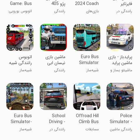
‏‏‏‏‏‏‏فایرتایر
2024 Coach
پژو 405
Game: Bus
Simulator
Simulator
رانندگی در
بازی‌های
رانندگی
اتوبوس یورویی:
تهران
اتوبوس ۲۰۲۴
شبیه‌ساز
شبیه‌ساز
اتوبوس
اتوبوس
آمریکایی ۲۰۲۳
پرایدباز - بازی
Euro Bus
‏‏‏ماشین بازی
اتوبوس
ماشین پراید
Simulator
نیسان ابی
رانندگی شبیه
Bus Games
ساز
ماشینتو بساز و
شبیه‌ساز
رانندگی
شبیه‌ساز
دریفت بکش!
اتوبوس اروپا
اتوبوس والا:
بازی‌های
اتوبوس
Euro Bus
School
Offroad Hill
Police
Simulator-
Driving -
Climb Bus
Simulator -
Bus Game
Car Games
Racing
Police
رانندگی ماشین
مسابقات
رانندگی در
شبیه‌ساز
3D
3D
2021
Game
پلیس شهر ۳
اتوبوس در
مدرسه -
اتوبوس اروپایی