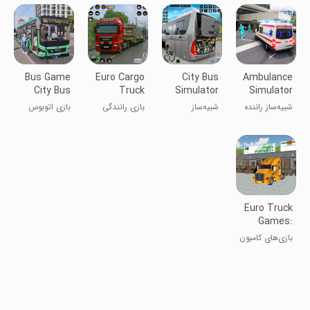
بعدی
تپه‌های
بازی‌های ماشین
- بازی اتوبوس
3D
۳D
Offroad 2021
Bus Game
Euro Cargo
City Bus
Ambulance
City Bus
Truck
Simulator
Simulator
Simulator
Driving
Coach
Car Driver
شبیه‌ساز راننده
شبیه‌ساز
بازی رانندگی
بازی اتوبوس
Game
Games
آمبولانس
اتوبوس شهری
کامیون باربری
شبیه‌ساز
اروپایی
اتوبوس شهری
Euro Truck
Games:
City Truck
بازی‌های کامیون
یورو: کامیون
شهری