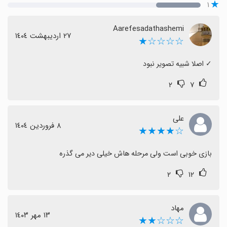
۱
Aarefesadathashemi
٢٧ اردیبهشت ١٤٠٤
☆☆☆☆★
‏✓ اصلا شبیه تصویر نبود
۲
۷
علی
٨ فروردین ١٤٠٤
☆★★★★
بازی خوبی است ولی مرحله هاش خیلی دیر می گذره
۲
۱۲
مهاد
١٣ مهر ١٤٠٣
☆☆☆★★