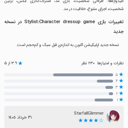
‏کلیدواژه‌ها: طراحی شخصیت، بازی مد، اشتراک‌گذاری عکس، تزئین
شخصیت، اجزای متنوع، خلاقیت در مد.
تغییرات بازی Stylist:Character dressup game در نسخه
جدید
نسخه جدید اپلیکیشن اکنون به اندازه‌ی قبل سبک و کم‌حجم است.
نظرات و امتیازها
۲۳۰ نظر
۳.۹ از ۵
۵
۴
۳
۲
۱
StarfallGlimmer
٣١ خرداد ١٤٠٥
☆★★★★