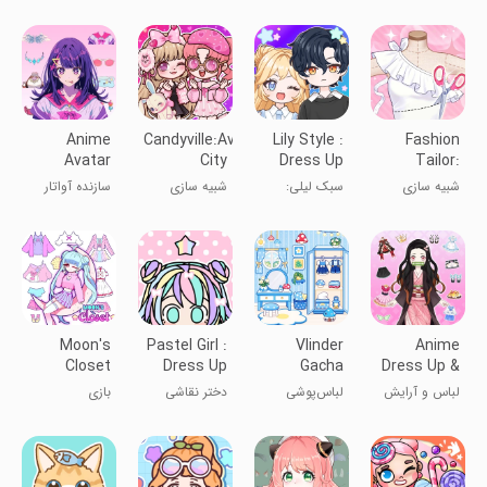
داستان زندگی
2: بازی لباس
لباس‌پوشی
لباس‌پوشی
پوشیدن
پرنسس مد
پرنسس انیمه
Anime
Candyville:Avatar
Lily Style :
Fashion
Avatar
City
Dress Up
Tailor:
Maker:
Game
Fashion
شبیه سازی
سبک لیلی:
شبیه سازی
سازنده آواتار
Anime Doll
Design
بازی لباس
انیمه: عروسک
پوشاندن
انیمه
Moon's
Pastel Girl :
Vlinder
Anime
Closet
Dress Up
Gacha
Dress Up &
dress up
Game
Dressup for
Makeup
لباس و آرایش
لباس‌پوشی
دختر نقاشی
بازی
game
Kids
Doll
انیمه عروسکی
ولندری گچا
شده
لباس‌پوشی کمد
برای کودکان
ماه