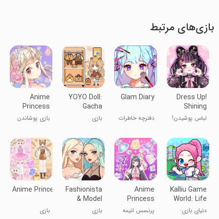
بازی‌های مرتبط
Anime
YOYO Doll:
Glam Diary
Dress Up!
Princess
Gacha
Shining
Dress Up
Dress Up
Anime Star
لباس پوشیدن!
دفترچه خاطرات
بازی
بازی پوشاندن
Game!
Game
ستاره انیمه
شیک
لباس‌پوشی
لباس پرنسس
درخشان
عروسک YOYO
انیمه!
انیمه
Anime Princess Dress Up Game
Fashionista
Anime
Kalliu Game
& Model
Princess
World: Life
Dress Up
2：Dress
Story
دنیای بازی:
پرنسس انیمه
بازی
بازی
Up Game