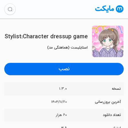
Stylist:Character dressup game
استایلیست (هماهنگی مد)
نصب
نسخه
۱.۳.۰
آخرین بروزرسانی
۱۴۰۴/۱۱/۲۰
تعداد دانلود
۶۰ هزار