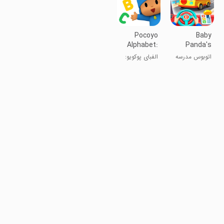
Pocoyo
Baby
Alphabet:
Panda's
ABC
School Bus
اتوبوس مدرسه
الفبای پوکویو:
Learning
پاندا کوچولو
یادگیری ABC