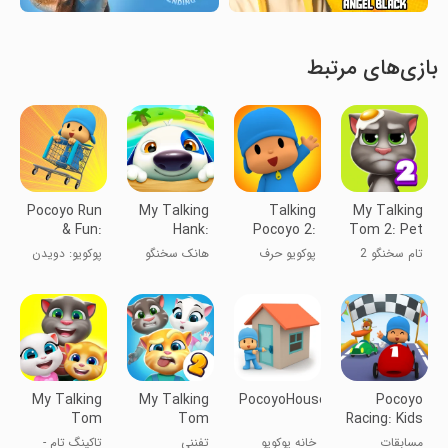
بازی‌های مرتبط
Pocoyo Run
My Talking
Talking
My Talking
& Fun:
Hank:
Pocoyo 2:
Tom 2: Pet
Cartoon
Islands
Virtual Play
Game
تام سخنگو 2
پوکویو حرف
هانک سخنگو
پوکویو: دویدن
Jump
می‌زند ۲: بازی
و شادی - پرش
مجازی
کارتون
My Talking
My Talking
PocoyoHouse
Pocoyo
Tom
Tom
Racing: Kids
Friends
Friends 2
Car Race
مسابقات
خانه پوکویو
تفننی
تاکینگ تام -