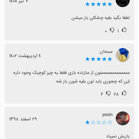
٧ تیر ١٤٠٥
★★★★★
لطفا بگید بقیه چشکلی باز میشن
۰
۱
سبحان
٤ اردیبهشت ١٤٠٢
★★★★★
این که چجوری باید اون بقیه شون باز شه
۶
۲۸
yasin
٢٩ اسفند ١٣٩٨
☆☆☆☆★
بازیش نمییاد