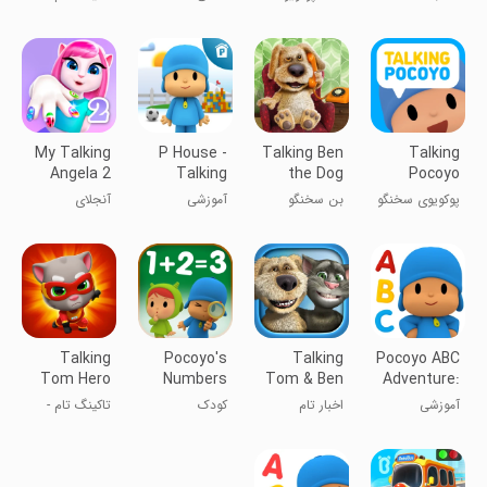
pocoyo:
دوستان تام
مسابقه ماشین
سخنگو
کودکان
My Talking
P House -
Talking Ben
Talking
Angela 2
Talking
the Dog
Pocoyo
Pocoyo 2
پوکویوی سخنگو
بن سخنگو
آموزشی
آنجلای
سخنگوی ۲
Talking
Pocoyo's
Talking
Pocoyo ABC
Tom Hero
Numbers
Tom & Ben
Adventure:
Dash
game: 1, 2,
News
Alphabet
آموزشی
اخبار تام
کودک
تاکینگ تام -
3
سخنگو و بن
تام سخنگو
قهرمان