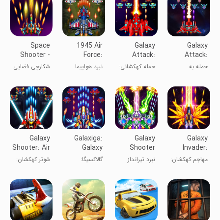
Space
1945 Air
Galaxy
Galaxy
Shooter -
Force:
Attack:
Attack:
Galaxy
Plane
Chicken
Shooting
حمله به
حمله کهکشانی:
نبرد هواپیما
شکارچی فضایی
Attack
Shooter
Shooter
Game
کهکشان
تیرانداز مرغ‌ها
- حمله کهکشان
Galaxy
Galaxiga:
Galaxy
Galaxy
Shooter: Air
Galaxy
Shooter
Invader:
Force War
Arcade
Battle 2025
Alien
مهاجم کهکشان:
نبرد تیرانداز
گالاکسیگا:
شوتر کهکشان:
Game
Shooting
تیراندازی
کهکشان ۲۰۲۳
تیرانداز فضایی
جنگ نیروی
بیگانگان
آرکید
هوایی