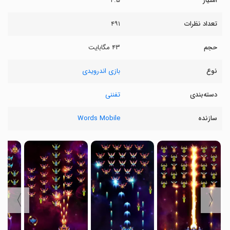
امتیاز
۴.۵
تعداد نظرات
۴۹۱
حجم
۴۳ مگابایت
نوع
بازی اندرویدی
دسته‌بندی
تفننی
سازنده
Words Mobile
〉
〈