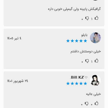
گرافیکش پایینه ولی گیمپلی خوبی داره
۰
۱
بایلو
٤ تیر ١٤٠٥
★★★★★
خیلی دوستتش داشتم
۰
۱
𝗕𝗶𝗹𝗹 𝗞𝗭 ࣪𔘓.
٢٤ شهریور ١٤٠١
★★★★★
خیلی عالیه
۰
۰