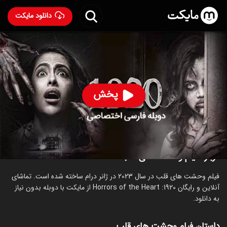
دانلود مایکت
فیلم هندی وحشت ها‌ی قلب با دوبله فارسی
- 1920:
Horrors of the Heart 2023
74
۲.۶
۲۲۰
%
پخش
ساخت هند سال 2023
رده سنی ۱۸+
هندی
درام
ترسناک
درباره فیلم وحشت ها‌ی قلب
فیلم وحشت ها‌ی قلب در سال 2023 در ژانر درام ساخته شده است. تماشای
آنلاین و رایگان 1920: Horrors of the Heart از مایکت با دوبله بدون نیاز
به دانلود.
داستان فیلم وحشت ها‌ی قلب