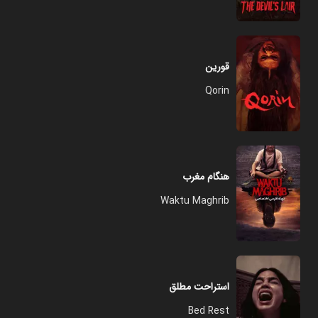
قورین
Qorin
هنگام مغرب
Waktu Maghrib
استراحت مطلق
Bed Rest