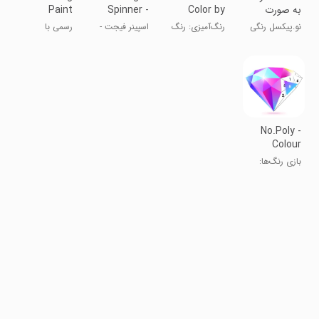
به صورت
Color by
Spinner -
Paint
شماره
number
iSpinner
Sketch
نو.پیکسل رنگی
رنگ‌آمیزی: رنگ
اسپینر فیجت -
رسمی با
Trace
با شماره و
کن به شماره
اسپینر آی
واقعیت افزوده:
پیکسل
نقاشی، رنگ،
طرح
No.Poly -
Colour
Game Poly
بازی رنگ‌ها:
Art
هنر پلی