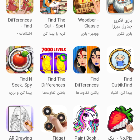
‏‏‏‏‏‏‏بازی فکری
Woodber -
Find The
Differences
جدول میرزا
Classic
Cat - Spot
- Find
(جدول
Number
It!
Difference
بازی فکری
وودبر - بازی
گربه را پیدا کن
اختلافات -
کلمات)
Game
سخت: جدول
عددی کلاسیک
- پیدا کن!
اختلاف را پیدا
کلمات
کن
Find N
Find The
Find
Find
Seek: Spy
Differences
Differences
Out®:Find
Hidden
- Spot it
Search &
Hidden
پیدا کن: اشیاء
یافتن تفاوت‌ها
یافتن تفاوت‌ها
پیدا کن و بزن:
Object
Spot
Objects!
پنهان را پیدا
و جستجو
- پیدا کن
اشیای پنهان
کن!
جاسوس
No.Pix - رنگ
Paint.Book :
Fidget
AR Drawing