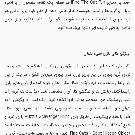
‏ قدم به دنیای Find The Cat Fun! هر سطح یک نقشه مضمون را با اشیاء
پنهان و گربه های استتار هوشمندانه ارائه می دهد. از عقل خود برای یافتن هر
گربه پنهان استفاده کنید ، متوجه شوید ، گربه را به دام بیندازید و از طریق
مراحل به طور فزاینده ای دشوار پیشرفت کنید.
‏ ویژگی های بازی شیء پنهان:
‏ گیم پلی اعتیاد آور: لذت بردن از سرگرمی بی پایان را هنگام جستجو و پیدا
کردن گربه پنهان در این بازی پازل های پنهان هیجان انگیز ، هر یک از این
بازی های منحصر به فرد پارک: آشکار مکان های خیره کننده از بازی های پازل
را پیدا کنید. چالش ها و شگفتی ها. آن را مشاهده کنید! جذابیت هر گربه را با
شنیدن مشبک های منحصر به فرد آنها کشف کنید ، یک لمس بازیگوش را به
پنهان خود اضافه کنید و به دنبال ماجراجویی باشید. گربه های مورد علاقه
خود را هنگام پیشرفت از طریق بازی Puzzle Scavenger Hunt بازی کنید و
جمع کنید! این ترکیبی لذت بخش از چالش ، جذابیت و خلاقیت است! دانلود
Find Cats - Spot Hidden Object اکنون و اجازه دهید ماجراجویی گربه را