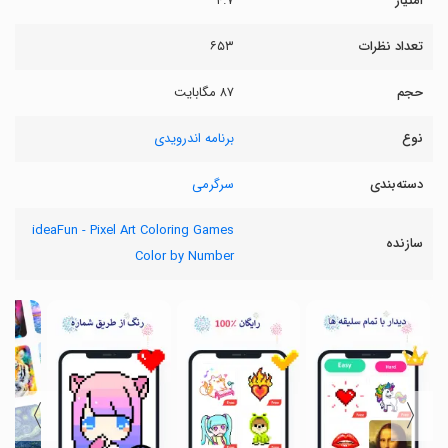
امتیاز
۴.۷
تعداد نظرات
۶۵۳
حجم
۸۷ مگابایت
نوع
برنامه اندرویدی
دسته‌بندی
سرگرمی
ideaFun - Pixel Art Coloring Games
سازنده
Color by Number
〉
〈