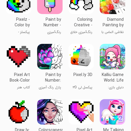
Pixelz -
Paint by
Coloring
Diamond
Color by
Number -
Creative -
Painting by
Number
Pixel Art
Color by N
Number
نقاشی الماس با
رنگ‌آمیزی خلاق
رنگ‌آمیزی
پیکسلز -
Pixel
شماره
- با N رنگ کن
پیکسل‌ها
رنگ‌آمیزی بر
اساس شماره
پیکسل
Pixel Art
Paint by
Pixel.ly 3D
Kalliu Game
Book-Color
Number:
World: Life
By Number
Coloring
Story
دنیای بازی:
پیکسل.لی ۳D
پازل رنگ آمیزی
کتاب هنر
Game
داستان زندگی
پیکسلی-
رنگ‌آمیزی با
شماره
Draw.ly:
Colorscapes®
Pixel Art
My Talking