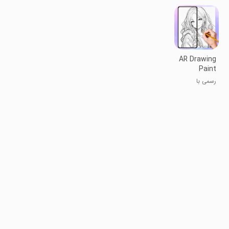
۳D بدون
نقاشی
AR Drawing
Paint
Sketch
رسمی با
Trace
واقعیت افزوده:
نقاشی، رنگ،
طرح