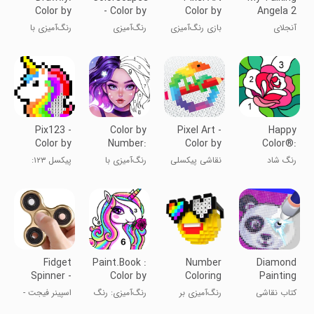
Color by
- Color by
Color by
Angela 2
Number
Number
number
آنجلای
بازی رنگ‌آمیزی
رنگ‌آمیزی
رنگ‌آمیزی با
Game
سخنگوی ۲
هنری پیکسل با
نقاشی
شماره در
عدد
Draw.ly
Pix123 -
Color by
Pixel Art -
Happy
Color by
Number:
Color by
Color®:
Number
Color &
Number
Color by
رنگ شاد
نقاشی پیکسلی
رنگ‌آمیزی با
پیکسل ۱۲۳:
Games
Paint
Number
شماره
بازی‌های
رنگ‌آمیزی
عددی
Fidget
Paint.Book :
Number
Diamond
Spinner -
Color by
Coloring
Painting
iSpinner
number
Book: ASMR
کتاب نقاشی
رنگ‌آمیزی بر
رنگ‌آمیزی: رنگ
اسپینر فیجت -
الماس: ASMR
اساس عدد®:
کن به شماره
اسپینر آی