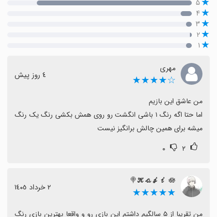
۵
۴
۳
۲
۱
مهری
٤ روز پیش
☆★★★★
اما حتا اگه رنگ ۱ باشی انگشت رو روی همش بکشی رنگ یک رنگ 
میشه برای همین چالش برانگیز نیست
۰
۲
𝓚𝓪𝓳𝓲 🪷🍭
٢ خرداد ١٤٠٥
★★★★★
من تقریبا از ۵ سالگیم داشتم این بازی رو و واقعا بهترین بازی رنگ 