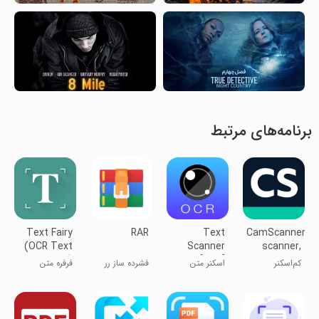
برنامه‌های مرتبط
Text Fairy
RAR
Text
CamScanner-
(OCR Text
Scanner
scanner,
Scanner)
[OCR]
PDF maker
کم‌اسکنر
اسکنر متن
فشرده ساز رر
فرفره متن
[OCR]
(اسکنر متن
OCR)