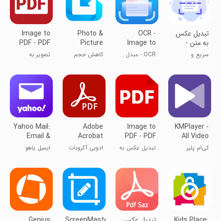
تبدیل عکس
OCR -
Photo &
Image to
به متن -
Image to
Picture
PDF - PDF
اسکنیفای
Text
Resizer
Maker
سریع و
OCR - مبدل
کاهش حجم
تصویر به
Converter
هوشمند
تصویر به متن
عکس
پی‌دی‌اف - jpg
به پی‌دی‌اف
Yahoo Mail:
Adobe
Image to
KMPlayer -
Email &
Acrobat
PDF - PDF
All Video
Planner
Reader:
Maker
Player
کی‌ام پلیر
تبدیل عکس به
ادوبی آکروبات
ایمیل یاهو
Edit PDF
PDF
ریدر
Kids Place:
تبدیل عکس
ScreenMaster:Screenshot
Genius