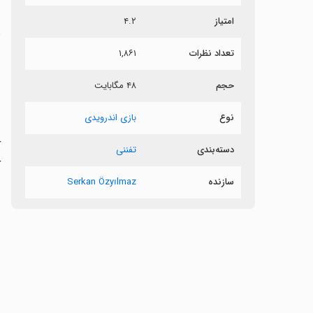
امتیاز
۴.۲
ب
تعداد نظرات
۱,۸۶۱
ص
حجم
۴۸ مگابایت
نوع
بازی اندرویدی
‏
دسته‌بندی
تفننی
ک
سازنده
Serkan Özyılmaz
‏
‏
‏