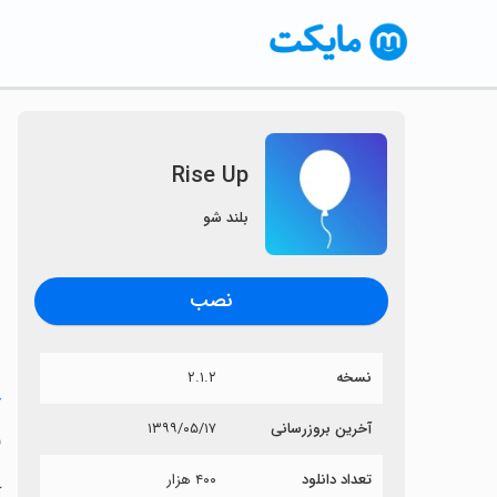
Rise Up
بلند شو
نصب
نسخه
۲.۱.۲
خ
آخرین بروزرسانی
۱۳۹۹/۰۵/۱۷
p
تعداد دانلود
۴۰۰ هزار
آی