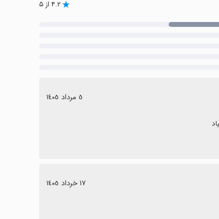
۴.۲ از ۵
٥ مرداد ١٤٠٥
١٧ خرداد ١٤٠٥