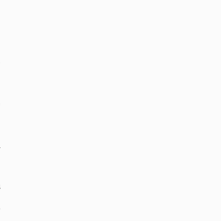
‏
‏
‏
‏