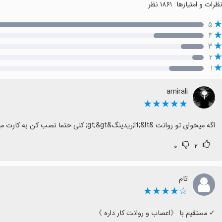
ظرات و امتیازها
۱۸۶۱ نظر
۵
۴
۳
۲
۱
amirali
★★★★★
اگه میخوای تو روانت &lt;&lt;ریدینگ&gt;&gt; کنی حتما نصب کن به کارت میاد
۰
۲
تام
☆★★★★