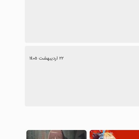
٢٢ اردیبهشت ١٤٠٥