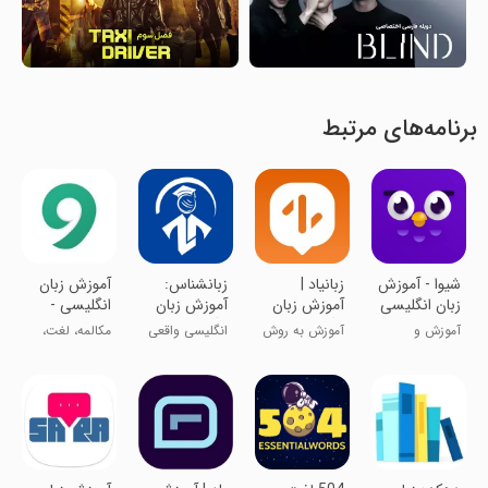
برنامه‌های مرتبط
شیوا - آموزش
‏زبانیاد |
زبانشناس:
آموزش زبان
زبان انگلیسی
آموزش زبان
آموزش زبان
انگلیسی -
انگلیسی
انگلیسی
ویکی زبان
آموزش و
آموزش به روش
انگلیسی واقعی
مکالمه، لغت،
تقویت زبان
داستان محور
یاد بگیر
کتاب، دیکشنری
انگلیسی