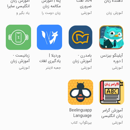
‏‏دهکده زبان
504 لغت
پله | آموزش
آموزش زبان
ضروری
مکالمه زبان
انگلیسی سایرا
انگلیسی |
انگلیسی
آموزش زبان
آموزشی
زبان دومت را
یاد بگیر و
آموزش زبان
انگلیسی
زندگی کن
رقابت کن!
آیلینگو بیزنس
‏بامدرن -
‏وردیلا |
‏زبانیست -
| دوره
آموزش زبان
یادگیری لغات
آموزش زبان
انگلیسی
انگلیسی
ضروری
انگلیسی
آموزشی
آموزشی
جعبه لایتنر
آموزشی
تجاری
انگلیسی
هوشمند
انگلیسی
آموزش گرامر
Beelinguapp
Language
برای همه
Learning
آموزشی
بیرنگوآپ: کتاب
صوتی زبان