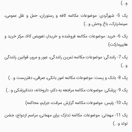
و...)
‏پک 5- شهرگردی: موضوعات مکالمه کافه و رستوران، حمل و نقل عمومی،
سینما،پارک، باغ وحش و...)
‏پک 6- خرید: موضوعات مکالمه فروشنده و خریدار، تعویض کالا، مرکز خرید و
هایپرمارکت)
‏پک 7- رانندگی: موضوعات مکالمه تمرین رانندگی، عبور و مرور، قوانین رانندگی
و...)
‏پک 8- بانک و پست: موضوعات مکالمه امور بانکی، صرافی، دفترپست و...)
‏پک 9- پزشکی: موضوعات مکالمه مراجعه به دکتر، داروخانه، دندانپزشکی و...)
‏پک 10- پلیس: موضوعات مکالمه گزارش سرقت، جرایم، محاکمه)
‏پک 11- مهمانی: موضوعات مکالمه تدارک برای مهمانی، مراسم ازدواج، جشن
تولد و...)