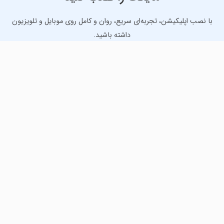
با نصب اپلیکیشن، تجربه‌ای سریع، روان و کامل روی موبایل و تلویزیون
داشته باشید.
دانلود نسخه موبایل
دانلود نسخه تلویزیون TV
لذت دانلود جدیدترین بازی‌ها و بهترین برنامه‌های اندروید از
مایکت!
دانلود جدیدترین بازی‌های اندروید برای اوقات فراغت و دریافت
بهترین برنامه‌های کاربردی برای انجام انواع فعالیت‌های روزانه. لینک
مستقیم، رایگان و سریع، تست شده و امن با نصب خودکار دیتا‍.