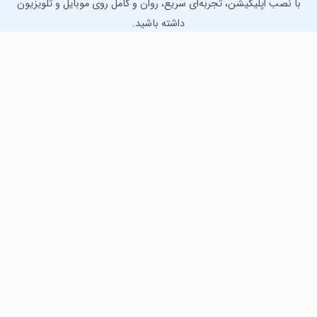
با نصب اپلیکیشن، تجربه‌ای سریع، روان و کامل روی موبایل و تلویزیون
داشته باشید.
دانلود نسخه موبایل
دانلود نسخه تلویزیون TV
لذت دانلود جدیدترین بازی‌ها و بهترین برنامه‌های اندروید از
مایکت!
دانلود جدیدترین بازی‌های اندروید برای اوقات فراغت و دریافت
بهترین برنامه‌های کاربردی برای انجام انواع فعالیت‌های روزانه. لینک
مستقیم، رایگان و سریع، تست شده و امن با نصب خودکار دیتا‍.