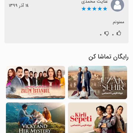
عنایت محمدی
١٤ آذر ١٣٩٩
★★★★★
ممنونم
۰
۰
رایگان تماشا کن