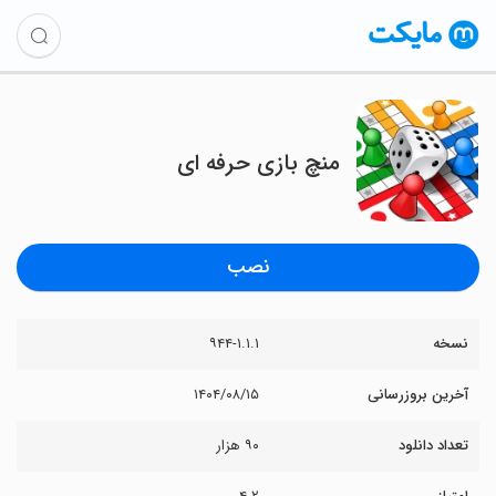
‏منچ بازی حرفه ای
نصب
نسخه
۹۴۴-۱.۱.۱
آخرین بروزرسانی
۱۴۰۴/۰۸/۱۵
تعداد دانلود
۹۰ هزار