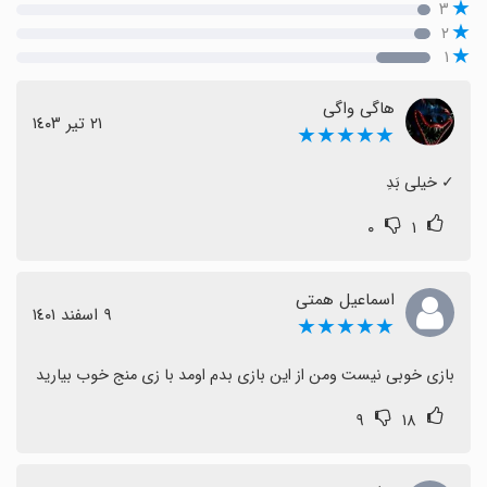
۳
۲
۱
هاگی واگی
٢١ تیر ١٤٠٣
★★★★★
‏✓ خیلی بَدِ
۰
۱
اسماعیل همتی
٩ اسفند ١٤٠١
★★★★★
بازی خوبی نیست ومن از این بازی بدم اومد با زی منج خوب بیارید
۹
۱۸