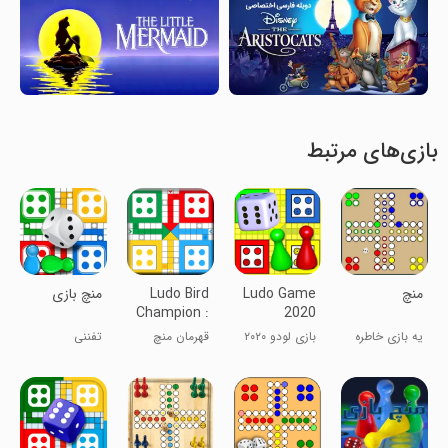
بازی‌های مرتبط
‏‏منچ
Ludo Game
Ludo Bird
‏منچ بازی
Champion :
2020
Knight R
یه بازی خاطره
بازی لودو ۲۰۲۰
قهرمان منچ
تفننی
انگیز