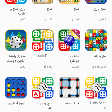
منچ بازی
منچ
منچ
بازی منچ و
مارپله
تفننی
تفننی
تفننی
تفننی
مار و پله
منچ بازی
Ludo Pool
‏منچولی(منچ
دونفره
آنلاین دوست
جدید
از مارها دور
تفننی
لودو پُل
تفننی
پیداکن)
بمون!
Ludo Star
‏خط و نقطه
منچ و مار و
‏‏دووز 4 تایی
Lite
پله