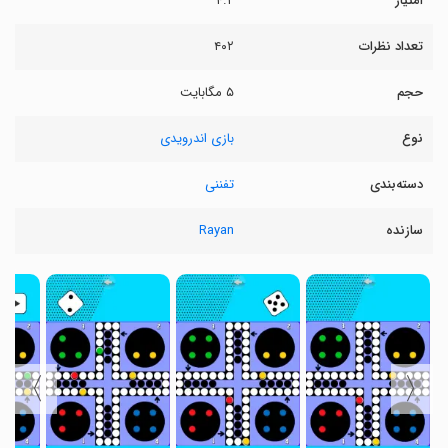
امتیاز
۴.۲
تعداد نظرات
۴۰۲
حجم
۵ مگابایت
نوع
بازی اندرویدی
دسته‌بندی
تفننی
سازنده
Rayan
〉
〈