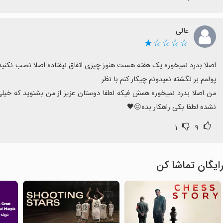
عالی
☆☆☆☆★
نشده لطفا بکی راهکار بده😔🖤
۱
۹
ایگان تماشا کن