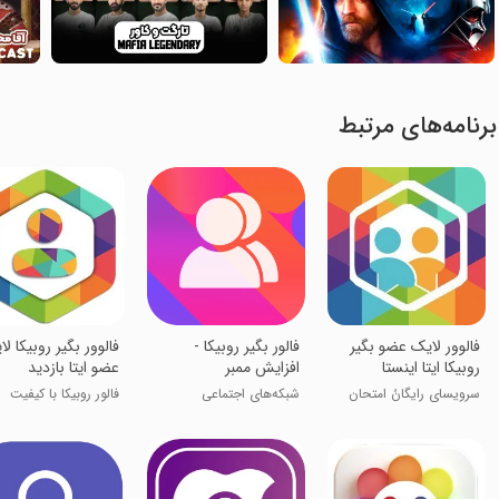
برنامه‌های مرتبط
‏‏‏فالوور لایک عضو بگیر
فالور بگیر روبیکا -
فالوور بگیر روبیکا ل
روبیکا ایتا اینستا
افزایش ممبر
عضو ایتا بازدید
سرویسای رایگانُ امتحان
شبکه‌های اجتماعی
فالور روبیکا با کیفیت
کن!