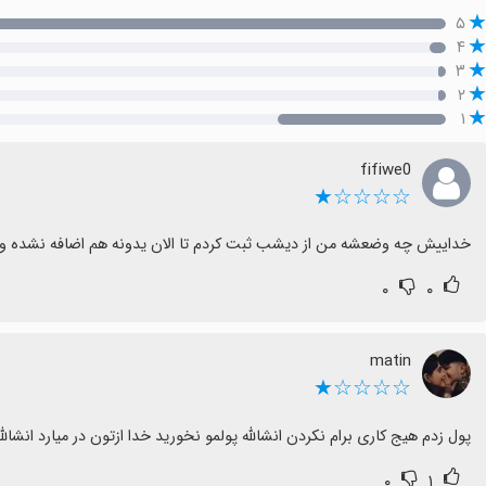
۵
۴
۳
۲
۱
fifiwe0
☆☆☆☆★
خداییش چه وضعشه من از دیشب ثبت کردم تا الان یدونه هم اضافه نشده و پیش
۰
۰
matin
☆☆☆☆★
پول زدم هیج‌ کاری برام نکردن انشالله پولمو نخورید خدا ازتون در میارد انشالله
۰
۱