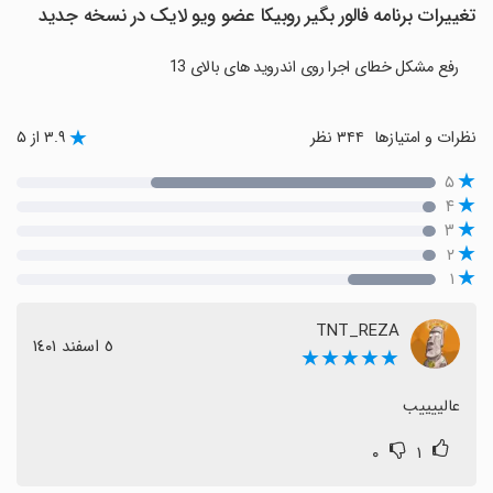
تغییرات برنامه فالور بگیر روبیکا عضو ویو لایک در نسخه جدید
رفع مشکل خطای اجرا روی اندروید های بالای 13
نظرات و امتیازها
۳۴۴ نظر
۳.۹ از ۵
۵
۴
۳
۲
۱
TNT_REZA
٥ اسفند ١٤٠١
★★★★★
عالییییب
۰
۱