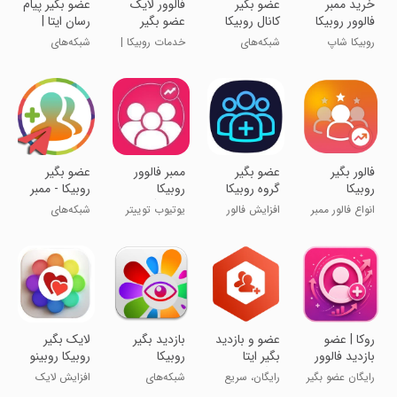
‏‏‏‏‏‏خرید ممبر
عضو بگیر
‏فالوور لایک
‏‏عضو بگیر پیام
فالوور روبیکا
کانال روبیکا
عضو بگیر
رسان ایتا |
روبیکا بله
ممبر
روبیکا شاپ
شبکه‌های
خدمات روبیکا |
شبکه‌های
اجتماعی
بله | ایتا
اجتماعی
‏‏فالور بگیر
عضو بگیر
ممبر فالوور
عضو بگیر
روبیکا
گروه روبیکا
روبیکا
روبیکا - ممبر
اینستاگرام
کانال روبیکا
انواع فالور ممبر
افزایش فالور
یوتیوب توییتر
شبکه‌های
تلگرام
لایک
روبیکا روبینو
تیکتاک لایکی
اجتماعی
‏‏‏‏‏‏‏‏‏‏‏‏‏‏‏روکا | عضو
‏‏عضو و بازدید
بازدید بگیر
لایک بگیر
بازدید فالوور
بگیر ایتا
روبیکا
روبیکا روبینو
روبیکا ایتا
رایگان
رایگان عضو بگیر
رایگان، سریع
شبکه‌های
افزایش لایک
عضو ایتا بگیر
اجتماعی
روبینو