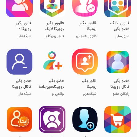
‏‏‏فالوور لایک
فالوور بگیر
فالوور بگیر
فالور بگیر
عضو بگیر
روبیکا
روبیکا لایک
روبیکا -
روبیکا ایتا
عضو ایتا
افزایش ممبر
سرویسای
فالوور هاتو ببر
فالور روبیکا با
شبکه‌های
اینستا
بازدید
رایگانُ امتحان
بالا!
کیفیت
اجتماعی
کن!
‏عضو بگیر
فالور بگیر
‏عضو بگیر
عضو بگیر
کانال روبیکا
روبیکا
روبیکا،سین،استوری،لایک،فالو
کانال روبیکا
رایگان عضو
شبکه‌های
واقعی و
شبکه‌های
جمع آوری کنید
اجتماعی
هدفمند !
اجتماعی