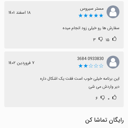
مستر سیروس
١٨ اسفند ١٤٠١
★★★★★
سفارش ها رو خیلی زود انجام میده
۳
۱۵
0933830 3684
٧ فروردین ١٤٠٢
☆☆☆★★
دیر واردش می شی
۶
۰
رایگان تماشا کن