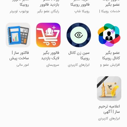
عضو بگیر
فالوور روبیکا
بازدید فالوور
روبیکا
روبیکا بله
روبیکا ایتا
اینستاگرام
خدمات روبیکا |
روبیکا شاپ
رایگان عضو بگیر
یوتیوب توییتر
تلگرام
بله | ایتا
تیکتاک لایکی
عضو بگیر
‏‏‏‏‏‏سین زن کانال
‏‏‏‏‏فالوور بگیر
‏‏‏‏‏‏فاکتور ساز |
کانال روبیکا
روبیکا
لایک بازدید
ساخت پیش
عضو |
فاکتور فروش
افزایش عضو و
ابزارهای کاربردی
سرویسای
امور مالی
اینستاگرام
ممبر کانال
رایگانُ امتحان
روبیکا
کن!
‏‏‏‏‏‏اعلامیه ترحیم
ساز | آگهی
فوت
ابزارهای کاربردی