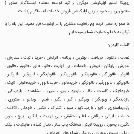
‏‏‏‏‏‏روبیکا استور اپلیکیشن دیگری از تیم توسعه دهنده اینستاگرام استور (
معتبرترین و محبوب ترین اپلیکیشن فروش خدمات اینستاگرام ) است
‏‏‏‏‏‏ما همواره سعی کرده ایم رضایت مشتری را در اولویت قرار دهیم، این راه را با
توکل به خدا و حمایت شما پیموده ایم.
‏‏‏‏‏‏کلمات کلیدی:
‏‏‏‏‏‏نصب ، دانلود ، دریافت ، بهترین ، برنامه ، افزایش ، خرید ، ثبت ، سفارش ،
آموزش ، رایگان ، فروش ، خدمات ، بی نهایت ، فالو ، فالور ، فالوور ، فالویر ،
فالوئر ، فالوربگیر ، فالویربگیر ، فالووربگیر ، فالوئربگیر ، فالورگیر ، فالوگیر ،
فالویرگیر ، فالوورگیر ، فالوئرگیر ، خریدفالور ، خریدفالوور ، خریدفالوئر ، لایک ،
خریدلایک ، کامنت ، نظر ، بازدید ، ویو ، سین ، مشاهده ، بازدیدگیر ،
بازدیدبگیر ، ویوبگیر ، ویوگیر ، گیر ، بگیر ، فیلم ، ویدیو ، استوری ،
بازدیداستوری ، لایو ، بازدیدلایو ، سیو ، اشتراک ، عکس ، خودکار ، اکانت ،
حساب ، ایرانی ، واقعی ، فعال ، حقیقی ، بی نهایت ، رایگان ، پیج ، بدون
لاگین ، پسورد ، روبیکا لایکر ، هشتگ یاب ساز ، دنبال کننده ، هایلایت ، لینک
، بک ، پست ، مجازی ، روبیکا ، شبکه های اجتماعی