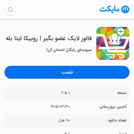
‏‏‏‏‏‏‏‏فالور لایک عضو بگیر | روبیکا ایتا بله
سرویسای رایگانُ امتحان کن!
نصب
نسخه
۲.۵.۰
آخرین بروزرسانی
۱۴۰۵/۰۳/۳۰
تعداد دانلود
۷۰ هزار