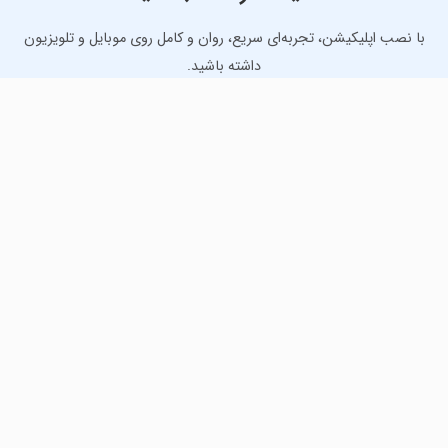
با نصب اپلیکیشن، تجربه‌ای سریع، روان و کامل روی موبایل و تلویزیون
داشته باشید.
دانلود نسخه موبایل
دانلود نسخه تلویزیون TV
لذت دانلود جدیدترین بازی‌ها و بهترین برنامه‌های اندروید از
مایکت!
دانلود جدیدترین بازی‌های اندروید برای اوقات فراغت و دریافت
بهترین برنامه‌های کاربردی برای انجام انواع فعالیت‌های روزانه. لینک
مستقیم، رایگان و سریع، تست شده و امن با نصب خودکار دیتا‍.