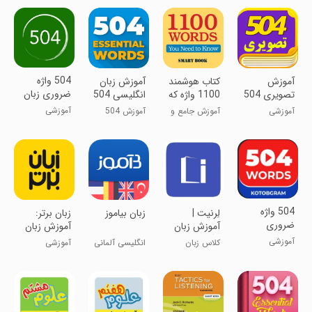
504 واژه
آموزش
کتاب هوشمند
‏‏‏آموزش زبان
ضروری زبان
تصویری 504
1100 واژه که
انگلیسی 504
انگلیسی
لغت
باید بدانید.
واژه
آموزشی
آموزشی
آموزش جامع و
آموزش 504
ضروری(صوتی)
کامل 1100واژه
کلمه ضروری
‏‏504 واژه
لِرنیت |
زبان بیاموز
‏‏‏زبان برتر:
ضروری
آموزش زبان
آموزش زبان
انگلیسی
انگلیسی
آموزشی
کلاس زبان
انگلیسی آلمانی
آموزشی
همراه شما
فرانسه