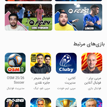
بازی‌های مرتبط
‏‏‏‏‏‏‏‏‏‏‏‏‏‏‏‏‏مربی برتر -
کلابی -
‏فوتبال منیجر -
OSM 25/26
فوتبال آنلاین
مدیریت
جایزه نقدی
Soccer
آنلاین تیم
ماهانه
Manager
فوتبال بازی
مربی تیم خودت
مربی شو، لیگ
مدیریت فوتبال
فوتبال
Game
کن،جایزه بگیر!
باش!
را فتح کن! 🏆
آنلاین