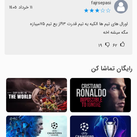
fajrsepasi
١١ خرداد ١٤٠٥
☆☆★★★
مگه میشه اخه
۱۹
۶۲
رایگان تماشا کن