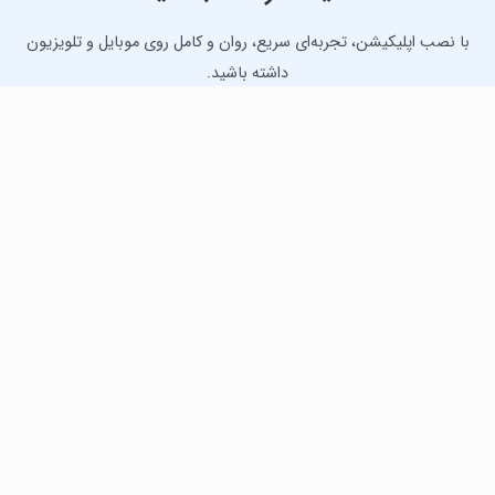
با نصب اپلیکیشن، تجربه‌ای سریع، روان و کامل روی موبایل و تلویزیون
داشته باشید.
دانلود نسخه موبایل
دانلود نسخه تلویزیون TV
لذت دانلود جدیدترین بازی‌ها و بهترین برنامه‌های اندروید از
مایکت!
دانلود جدیدترین بازی‌های اندروید برای اوقات فراغت و دریافت
بهترین برنامه‌های کاربردی برای انجام انواع فعالیت‌های روزانه. لینک
مستقیم، رایگان و سریع، تست شده و امن با نصب خودکار دیتا‍.