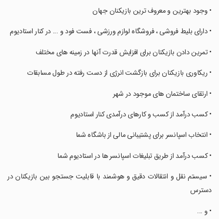
‏‏‏‏‏‏‏• وجود بهترین و معروف ترین بازیکنان جهان
‏‏‏‏‏‏‏• دارای بلیط فروشی ، فروشگاه لوازم ورزشی ، فست فود و ... در کنار استادیوم
‏‏‏‏‏‏‏• تمرین دادن بازیکنان برای افزایش قدرت آنها در زمینه های مختلف
‏‏‏‏‏‏‏• ریکاوری بازیکنان برای بازگشت انرژی از دست رفته در طول مسابقات
‏‏‏‏‏‏‏• ارتقای ساختمان های موجود در شهر
‏‏‏‏‏‏‏• کسب درآمد از کسب و کارهای درآمدی کنار استادیوم
‏‏‏‏‏‏‏• انتخاب اسپانسر برای پشتیبانی مالی از باشگاه شما
‏‏‏‏‏‏‏• کسب درآمد از طریق تبلیغات اسپانسر ها در استادیوم شما
‏‏‏‏‏‏‏• سیستم نقل و انتقالات دقیق و هوشمند با قابلیت جستجو بین بازیکنان در
دسترس
‏‏‏‏‏‏‏• و ...