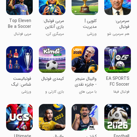
‏سرمربی:
‏کلوپی |
‏‏مربی فوتبال:
Top Eleven
فوتبال
مدیریت
بازی آنلاین
Be a Soccer
آنلاین فوتبالی
Manager
هم سرمربی شو
ورزشی
مربیگری کن،
مربی فوتبال
هم جایزه ببر!
قهرمان شو!
تاپ الون
EA SPORTS
‏‏‏‏‏‏‏والیبال منیجر
‏کیمدی فوتبال
‏فوتبالیست
FC Soccer
- جایزه نقدی
شناس: لیگ
Mobile 26
ماهانه
قهرمانان
فوتبال فیفا
با مربی های
بازی کارتی و
ورزشی
واقعی رقابت
رقابتی
کن
Football
‏‏‏‏‏‏‏کشتی
‏والیبال
Ultimate