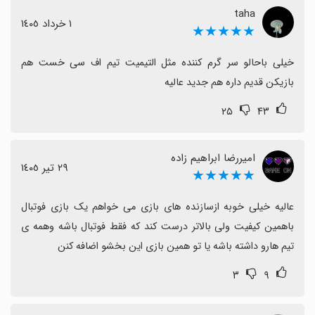
taha
خواهان اصلاح آن هستند.
١ خرداد ١٤٠٥
★★★★★
کاربران دوست دارند محتواهای بیشتر اضافه شوند، از جمله
بازیکنان تاریخی، جام‌های جهانی، و گزینه‌های مود رسمی یا
خیلی باحالو سر گرم کننده مثل التیمیت تیم اف سی خست هم 
بهبود مودهای موجود.
بازیکن قدیم داره هم جدید عالیه
با وجود تبلیغات زیاد و پاسخگویی ناقص پشتیبانی، این بازی
۲۵
۴۳
پتانسیل بالایی دارد و با رفع باگ‌ها، بهبود تعادل اقتصادی و
افزودن محتوا می‌تواند تجربهٔ بسیار بهتری ارائه دهد.
امیررضا ابراهیم زاده
٢٩ تیر ١٤٠٥
★★★★★
عالیه خیلی خوبه ازسازنده های بازی می خواهم یک بازی فوتبال 
باهمین کیفیت ولی بالاتر درست کند که فقط فوتبال باشه وهمه ی 
تیم هارو داشته باشه یا تو همین بازی این بخشو اضافه کنن
۳
۹