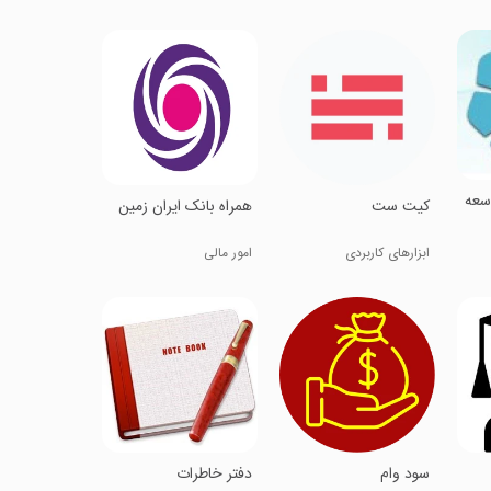
وسعه
کیت ست
‏‏‏‏همراه بانک ایران زمین
ابزارهای کاربردی
امور مالی
سود وام
دفتر خاطرات