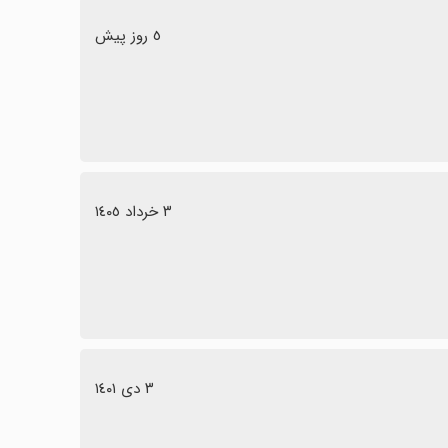
٥ روز پیش
٣ خرداد ١٤٠٥
٣ دی ١٤٠١