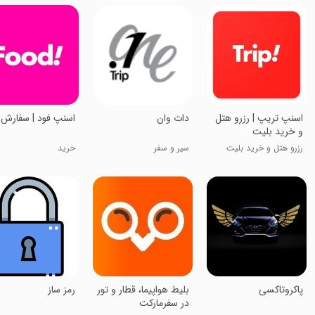
‏اسنپ تریپ | رزرو هتل
‏‏‏‏دات وان
‏اسنپ فود | سفارش 
و خرید بلیت
رزرو هتل و خرید بلیت
سیر و سفر
خرید
پاکروتاکسی
بلیط هواپیما، قطار و تور
رمز ساز
در سفرمارکت