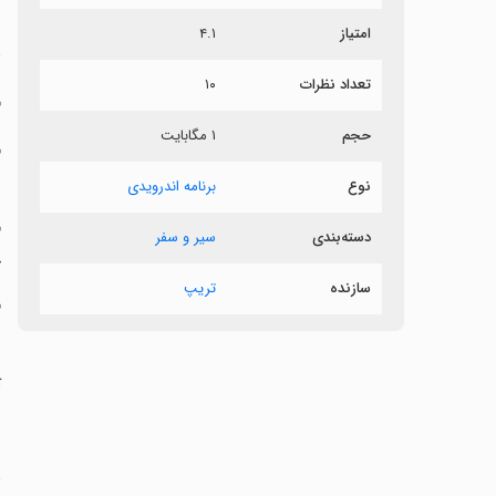
امتیاز
۴.۱
د
تعداد نظرات
۱۰
حجم
۱ مگابایت
‏
ا
نوع
برنامه اندرویدی
‏
دسته‌بندی
سیر و سفر
خ
سازنده
تریپ
‏
‏
آ
ت