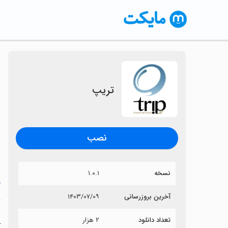
تریپ
〈
نصب
نسخه
۱.۰.۱
خ
آخرین بروزرسانی
۱۴۰۳/۰۷/۰۹
ت
تعداد دانلود
۲ هزار
آ