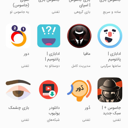
| اسپای
(جاسوس)
(Spy)
ساده و سریع
بازی گروهی
تفننی
یه جاسوس تو
باهم بازی کنید
مخصوص
جمع‌مونه!
دورهمی‌ها
ادابازی |
‏مافیا
ادابازی |
‏دور
پانتومیم
پانتومیم |
دورهمی
ساعتها سرگرمی
مدیریت کامل
دوستاتو به
تفننی
خانوادگی
بازی مافیا
چالش بکش
جاسوس + |
‏دٌور
دانلودر
بازی چشمک
سبک جدید
یوتیوب
بازی جاسوس
تفننی
تفننی
شبکه‌های
تفننی
پلاس
اجتماعی