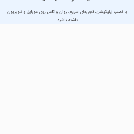
با نصب اپلیکیشن، تجربه‌ای سریع، روان و کامل روی موبایل و تلویزیون
داشته باشید.
دانلود نسخه موبایل
دانلود نسخه تلویزیون TV
لذت دانلود جدیدترین بازی‌ها و بهترین برنامه‌های اندروید از
مایکت!
دانلود جدیدترین بازی‌های اندروید برای اوقات فراغت و دریافت
بهترین برنامه‌های کاربردی برای انجام انواع فعالیت‌های روزانه. لینک
مستقیم، رایگان و سریع، تست شده و امن با نصب خودکار دیتا‍.