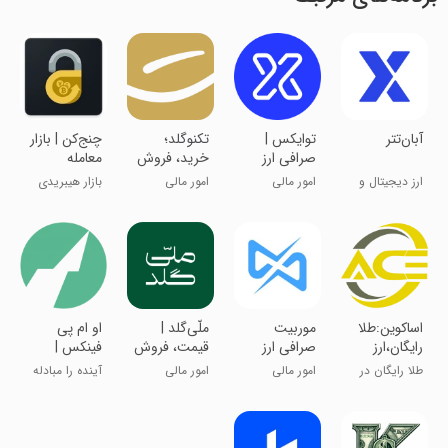
‏‏‏‏‏‏‏‏‏‏آبان‌تتر
‏‏‏تو‌ایکس |
‏‏‏‏‏تکنوگلد؛
‏چنج‌کن | بازار
صرافی ارز
خرید، فروش
معامله
دیجیتال
و قیمت طلا
ارزدیجیتال
ارز دیجیتال و
امور مالی
امور مالی
بازار هیبریدی
سرمایه‌گذاری
رمزارزی کشور
‏اساکوین:طلا
‏‏‏موربیت
‏‏‏‏‏‏‏‏‏‏‏‏‏‏ملّی‌گلد |
‏او ام پی
رایگان،ارز
صرافی ارز
قیمت، فروش
فینکس |
دیجیتال
دیجیتال
و خرید طلا
صرافی ارز
طلا رایگان در
امور مالی
امور مالی
آینده را مبادله
آب شده
دیجیتال
ربات آساگلد
کنید