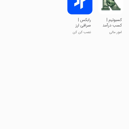
‏‏کسبوتیم |
‏رابکس |
کسب درآمد
صرافی ارز
رایگان با
دیجیتال
امور مالی
نصب کن کن
گوشی
ارز دیجیتال بگیر