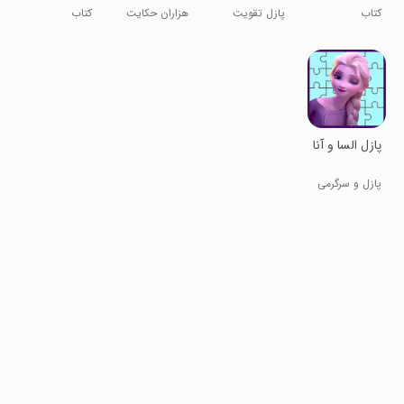
کفشدوزکی
مُلانصرالدین
کتاب
پازل تقویت
هزاران حکایت
کتاب
2)
هوش
در دست تو
پازل السا و آنا
پازل و سرگرمی