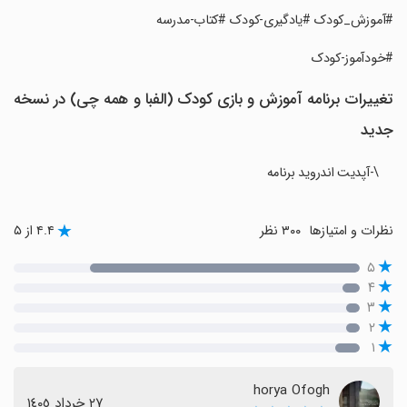
‏‏#آموزش_کودک #یادگیری-کودک #کتاب-مدرسه
‏‏#خودآموز-کودک
تغییرات برنامه ‏‏آموزش و بازی کودک (الفبا و همه چی) در نسخه
جدید
\-آپدیت اندروید برنامه
نظرات و امتیازها
۳۰۰ نظر
۴.۴ از ۵
۵
۴
۳
۲
۱
horya Ofogh
٢٧ خرداد ١٤٠٥