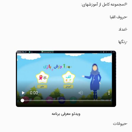
‏‏🎉مجموعه کامل از آموزشهای:
‏‏-حروف الفبا
‏‏-اعداد
‏‏-رنگها
ویدئو معرفی برنامه
‏‏-حیوانات