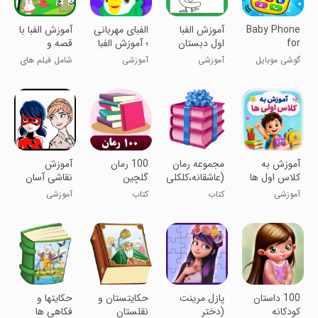
Baby Phone
آموزش الفبا
الفبای مهربانی
آموزش الفبا با
for
اول دبستان
؛ آموزش الفبا
قصه و
Toddlers
فارسی
داستان
گوشی موبایل
آموزشی
آموزشی
شامل فیلم های
Games
برای بچه‌ها
آموزشی
‏آموزش به
مجموعه رمان
100 رمان
آموزش
کلاس اول ها
(عاشقانه،کلکلی،ترسناک)
گلچین
نقاشی آسان
با تیناسافت
آموزشی
کتاب
کتاب
آموزشی
100 داستان
پازل مرینت
حکایتستان و
حکایتها و
کودکانه
(دختر
نقلستان
فکاهی ها