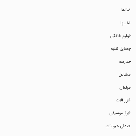
‏‏-غذاها
‏‏-لباسها
‏‏-لوازم خانگی
‏‏-وسایل نقلیه
‏‏-مدرسه
‏‏-مشاغل
‏‏-مبلمان
‏‏-ابزار آلات
‏‏-ابزار موسیقی
‏‏-صدای حیوانات