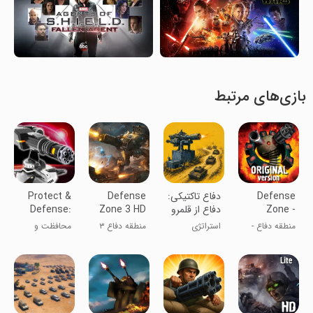
بازی‌های مرتبط
Defense
‏‏‏‏دفاع تاکتیکی:
Defense
Protect &
Zone -
دفاع از قلمرو
Zone 3 HD
Defense:
Tower
Original
منطقه دفاع -
استراتژی
منطقه دفاع ۳
محافظت و
Zone
اصلی
اچ‌دی
دفاع: منطقه
برج