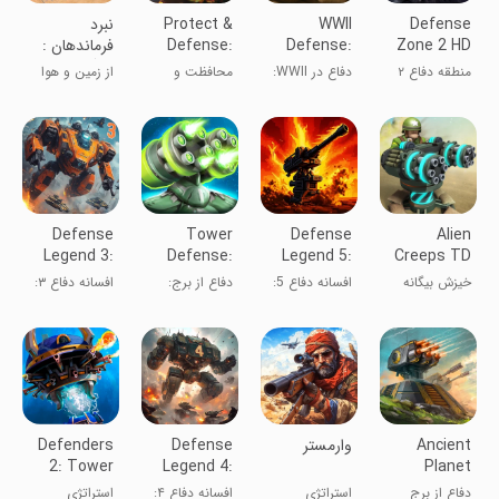
Defense
WWII
Protect &
‏‏‏نبرد
Zone 2 HD
Defense:
Defense:
فرماندهان :
Lite
RTS Army
Tank
جنگ اتحاد ها
منطقه دفاع ۲
دفاع در WWII:
محافظت و
از زمین و هوا
Attack
TD game
بازی استراتژی
دفاع: حمله
حمله کن!
زمان واقعی
تانک
ارتش TD
Defense
Tower
Defense
Alien
Legend 3:
Defense:
Legend 5:
Creeps TD
Future War
Galaxy V
Survivor TD
خیزش بیگانه
افسانه دفاع 5:
دفاع از برج:
افسانه دفاع ۳:
بقا TD
کهکشان V
جنگ آینده
Ancient
‏‏‏‏‏‏‏وارمستر
Defense
Defenders
2: Tower
Legend 4:
Planet
Defense
Sci-Fi TD
Tower
دفاع از برج
استراتژی
افسانه دفاع ۴:
استراتژی