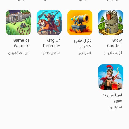
Defense
سیاره باستانی
دفاع علمی
تخیلی TD
Grow
‏ژنرال قلمرو
King Of
Game of
Castle -
جادویی
Defense:
Warriors
Merge TD
Tower
آرکید دفاع از
استراتژی
سلطان دفاع:
بازی جنگجویان
Defense
قلعه
ترکیب TD
امپراتوری به
سوی
پیشرفت
استراتژی