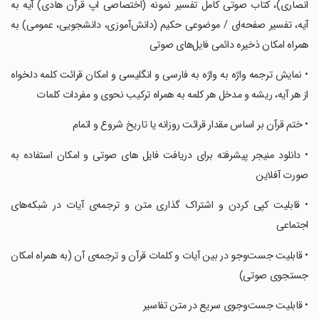
انصاری)، کتاب صوتی کامل تفسیر نمونه (اختصاصی اپ قرآن هادی) آیه به
آیه، تفسیر صفحه‌ای / موضوعی حکیم (دانش‌آموزی، دانشجویی، عمومی) به
همراه امکان ذخیره دائمی فایل‌های صوتی
‏‏‏‏‏‏‏‏‏‏‏‏‏‏‏• نمایش ترجمه واژه به واژه به فارسی و انگلیسی و امکان قرائت کلمه دلخواه
از هر آیه، ریشه و مدخل هر کلمه به همراه ترکیب نحوی و مفردات کلمات
‏‏‏‏‏‏‏‏‏‏‏‏‏‏‏• ختم قرآن بر اساس مقدار قرائت روزانه یا تاریخ شروع و اتمام
‏‏‏‏‏‏‏‏‏‏‏‏‏‏‏• دانلود منیجر پیشرفته برای دریافت فایل های صوتی و امکان استفاده به
صورت آفلاین
‏‏‏‏‏‏‏‏‏‏‏‏‏‏‏• قابلیت کپى کردن و اشتراک گذارى متن و ترجمه‌ی آیات در شبکه‌هاى
اجتماعی
‏‏‏‏‏‏‏‏‏‏‏‏‏‏‏• قابلیت جست‌وجو در بین آیات و کلمات قرآن و ترجمه‌ی آن (به همراه امکان
جستجوی صوتی)
‏‏‏‏‏‏‏‏‏‏‏‏‏‏‏• قابلیت جست‌وجوی سریع در متن تفاسیر