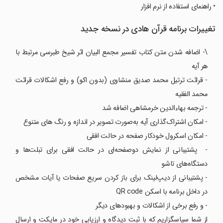
‏‏‏‏‏‏‏‏‏‏‏‏‏‏‏• راهنماى استفاده از نرم افزار
تغییرات برنامه ‏‏‏‏‏‏‏‏‏‏‏‏‏‏‏‏‏‏‏‏‏‏قرآن هادی در نسخه جدید
\- اضافه شدن متن کتاب تفسیر مجمع البیان اثر شیخ طبرسی مرتبط با
هر آیه
- قرائت ترتیل محمد صدیق منشاوی (بدون اکو) و رفع اشکالات قرائت
محمد الفقیه
- ترجمه بهاءالدین خرمشاهی اضافه شد
- امکان اشتراک‌گذاری آیه به‌صورت تصویر در اندازه و رنگ های متنوع
- امکان اسکرول خودکار صفحه در حالت افقی
- پشتیبانی از نمایش دوصفحه‌ای در حالت افقی برای تبلت‌ها و
دستگاه‌های تاشو
- پشتیبانی از دیپ‌لینک برای باز کردن سریع صفحات یا آیات مشخص
در داخل برنامه با اسکن QR code
- و رفع برخی از اشکالات و بهبود‌های دیگر
از شما سپاسگزاریم که با ثبت دیدگاه و ارزیابی خود در مایکت و ارسال