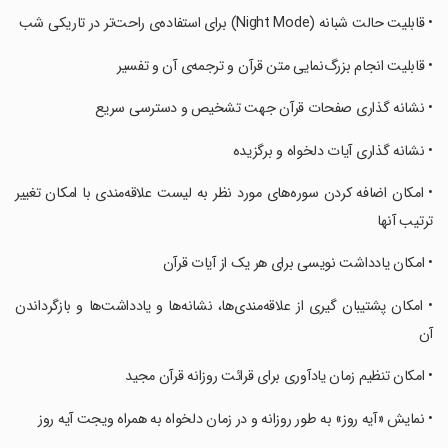
‏‏‏‏‏‏‏‏‏‏‏‏‏‏‏• قابلیت حالت شبانه (Night Mode) برای استفاده‌ی راحت‌تر در تاریکی شب
‏‏‏‏‏‏‏‏‏‏‏‏‏‏‏• قابلیت انجام بزرگ‌نمایى متن قرآن و ترجمه‌ی آن و تفسیر
‏‏‏‏‏‏‏‏‏‏‏‏‏‏‏• نشانه گذارى صفحات قرآن جهت تشخیص و دسترسى سریع
‏‏‏‏‏‏‏‏‏‏‏‏‏‏‏• نشانه گذارى آیات دلخواه و برگزیده
‏‏‏‏‏‏‏‏‏‏‏‏‏‏‏• امکان اضافه کردن سوره‌ها‌ی مورد نظر به لیست علاقه‌مندی با امکان تغییر
ترتیب آنها
‏‏‏‏‏‏‏‏‏‏‏‏‏‏‏• امکان یادداشت نویسی برای هر یک از آیات قرآن
‏‏‏‏‏‏‏‏‏‏‏‏‏‏‏• امکان پشتیبان گیری از علاقه‌مندی‌ها، نشانه‌ها و یادداشت‌ها و بازگرداندن
آن
‏‏‏‏‏‏‏‏‏‏‏‏‏‏‏• امکان تنظیم زمان یادآوری برای قرائت روزانه‌ قرآن مجید
‏‏‏‏‏‏‏‏‏‏‏‏‏‏‏• نمایش «آیه روز» به طور روزانه و در زمان دلخواه به همراه ویجت آیه روز