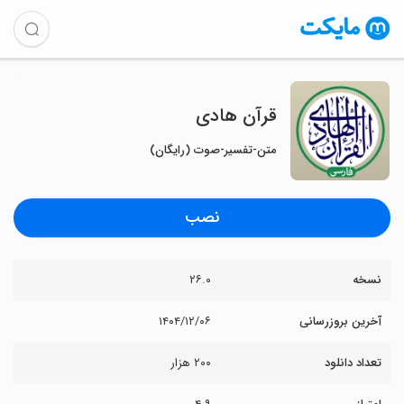
‏‏‏‏‏‏‏‏‏‏‏‏‏‏‏‏‏‏‏‏‏‏قرآن هادی
متن-تفسیر-صوت (رایگان)
نصب
نسخه
۲۶.۰
آخرین بروزرسانی
۱۴۰۴/۱۲/۰۶
تعداد دانلود
۲۰۰ هزار