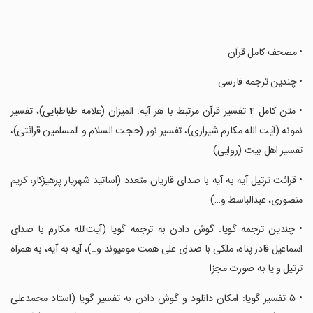
‏‏‏‏‏‏‏‏‏‏‏‏‏‏‏• مصحف کامل قرآن
‏‏‏‏‏‏‏‏‏‏‏‏‏‏‏• چندین ترجمه فارسى
‏‏‏‏‏‏‏‏‏‏‏‏‏‏‏• متن کامل ۴ تفسیر قرآن مرتبط با هر آیه: المیزان (علامه طباطبایى)، تفسیر
نمونه (آیت الله مکارم شیرازی)، تفسیر نور (حجت السلام و المسلمین قرائتی)،
تفسیر اهل بیت (روایی)
‏‏‏‏‏‏‏‏‏‏‏‏‏‏‏• قرائت ترتیل آیه به آیه با صداى قاریان متعدد (اساتید شهریار پرهیزکار، کریم
منصوری، عبدالباسط و…)
‏‏‏‏‏‏‏‏‏‏‏‏‏‏‏• چندین ترجمه گویا: گوش دادن به ترجمه گویا (آیت‌الله مکارم با صدای
اسماعیل قادر پناه، ملکی با صدای علی همت مومیوند و..)، آیه به آیه، به همراه
ترتیل و یا به صورت مجزا
‏‏‏‏‏‏‏‏‏‏‏‏‏‏‏• ۵ تفسیر گویا: امکان دانلود و گوش دادن به تفسیر گویا (استاد محمدعلی