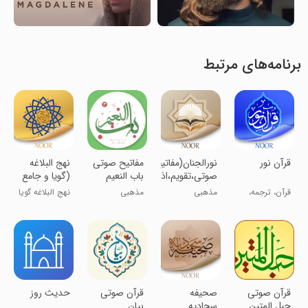
برنامه‌های مرتبط
‏‏قرآن نور
‏‏نورالجنان(مفاتیح
مفاتیح صوتی
‏نهج البلاغه
صوتی،تقویم،اذان
باب النعیم
(گویا و جامع
گو)
شروح و
قرآن، ترجمه،
مذهبی
مذهبی
نهج البلاغه گویا
ترجمه)
تفسیر، صوت
و کامل
قرآن صوتی
‏‏صحیفه
‏‏‏قرآن صوتی
‏‏‏‏‏‏‏‏‏‏‏‏حدیث روز
حبل المتین
سجادیه
بیان