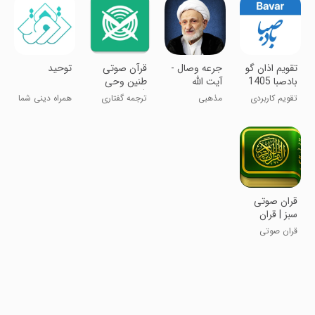
‏‏‏‏تقویم اذان گو
جرعه وصال -
‏‏‏قرآن صوتی
‏‏‏‏‏‏‏‏‏‏توحید
بادصبا 1405
آیت الله
طنین وحی
بهجت
(ترجمه
تقویم کاربردی
مذهبی
ترجمه گفتاری
همراه دینی شما
نمایشی)
اذان گو
نمایشی قرآن
‏‏‏‏‏‏‏‏‏‏‏‏‏قران صوتی
سبز | قران
کریم
قران صوتی
کامـــل با
تفسیر