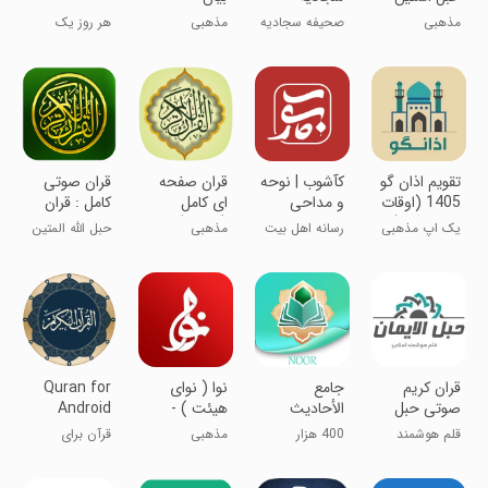
مذهبی
صحیفه سجادیه
مذهبی
هر روز یک
گویا و کامل
حدیث جدید
‏‏‏‏‏تقویم اذان گو
کآشوب | نوحه
قران صفحه
قران صوتی
1405 (اوقات
و مداحی
ای کامل
کامل : قران
شرعی گویا)
(آفلاین)
کریم
یک اپ مذهبی
رسانه اهل بیت
مذهبی
حبل الله المتین
صوتی
تمام عیار!
(ع)
‏‏‏قران کریم
‏جامع
‏نوا ( نوای
Quran for
صوتی حبل
الأحادیث
هیئت ) -
Android
الایمان
مداحی
قلم هوشمند
400 هزار
مذهبی
قرآن برای
اسلامی
حدیث شیعه
اندروید