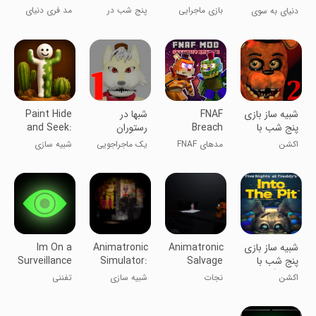
Breach Mod
2
Chapter 1
بازی ماجرایی
پنج شب در
مد فری دنیای
دنیای به سوی
زنگ تفریح
مگی ۲
امنیتی فردی
فناف
پاپی: 1
شبیه ساز بازی
FNAF
شبها در
Paint Hide
پنج شب با
Breach
رستوران
and Seek:
فردی2
Mods for
استیون 1
Online
اکشن
مد‌های FNAF
یک ماجراجویی
شبیه سازی
Minecraft
Breach برای
پر رمز و راز!
ماینکرفت
شبیه ساز بازی
Animatronic
Animatronic
Im On a
پنج شب با
Salvage
Simulator:
Surveillance
فردی(درون
Reboot
Mission
اکشن
نجات
شبیه سازی
تفننی
گودال)
انیماترونیک