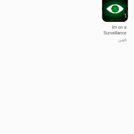
Im on a
Surveillance
Mission 3
اکشن