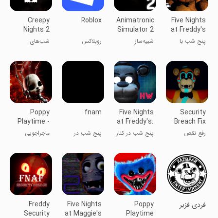
Creepy
Roblox
Animatronic
Five Nights
Nights 2
Simulator 2
at Freddy's
پنج شب با
شبیه‌ساز
روبلاکس
شب‌های
فردی
انیماتروینیک 2
ترسناک ۲
Poppy
fnam
Five Nights
Security
Playtime -
at Freddy's:
Breach Fix
Chapter 5
Help
رفع نقص
پنج شب در کنار
پنج شب در
ماجراجویی
Wanted
امنیتی
فردی: به کمک
مگی
نیاز دارید
Freddy
Five Nights
Poppy
‏‏‏فردی فزبر
Security
at Maggie's
Playtime