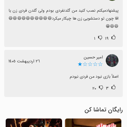
پیشنهادمیکنم نصب کنید من گلدنفردی بودم ولی گلدن فردی زن یا 
اقا چون تو دستشویی زن ها چیکار میکرد😆😆😆😆😆😆😆😆😆😆
😆😆😁
۱
۱۹
امیر حسین
٢٦ اردیبهشت ١٤٠٥
☆☆☆☆★
اصلأ بازی نبود من فردی نبودم
۲۰
۳
رایگان تماشا کن