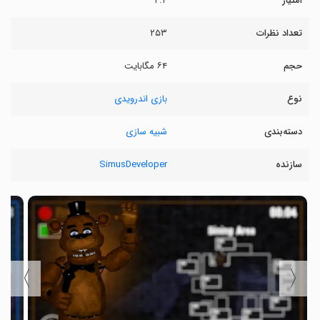
امتیاز
۴.۴
تعداد نظرات
۲۵۳
حجم
۶۴ مگابایت
نوع
بازی اندرویدی
دسته‌بندی
شبیه سازی
سازنده
SimusDeveloper
〉
〈