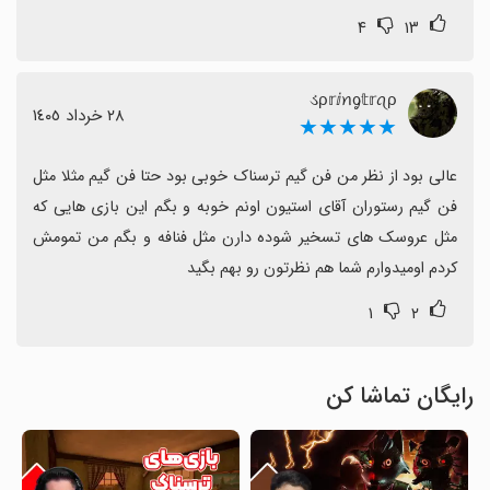
۴
۱۳
ડρ𝕣ⅈꪀᧁ𝕥𝕣ꪖρ
٢٨ خرداد ١٤٠٥
★★★★★
عالی بود از نظر من فن گیم ترسناک خوبی بود حتا فن گیم مثلا مثل 
فن گیم رستوران آقای استیون اونم خوبه و بگم این بازی هایی که 
مثل عروسک های تسخیر شوده دارن مثل فنافه و بگم من تمومش 
کردم اومیدوارم شما هم نظرتون رو بهم بگید
۱
۲
رایگان تماشا کن