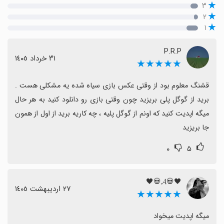
۳
۲
۱
P.R.P
٣١ خرداد ١٤٠٥
★★★★★
قشنگ معلوم بود از وقتی عکس بازی سیاه شده یه مشکلی هست . 
برید از گوگل پلی بریزید چون وقتی بازی رو دانلود کنید به هر حال 
میگه اپدیت کنید که اونم از گوگل پلیه ، چه کاریه برید از اول از همون 
جا بریزید
۰
۵
🖤💀𝓐💀🖤
٢٧ اردیبهشت ١٤٠٥
★★★★★
میگه اپدیت میخواد