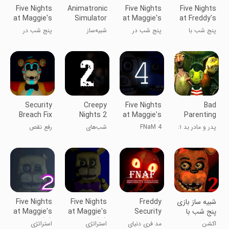
Five Nights
Animatronic
Five Nights
Five Nights
at Maggie's
Simulator
at Maggie's
at Freddy's
3
2
پنج شب با
پنج شب در
شبیه‌ساز
پنج شب در
فردی
مگی ۲
انیماتروئنیک
مگی ۳
Security
Creepy
Five Nights
Bad
Breach Fix
Nights 2
at Maggie's
Parenting
4 (C)
1: Mr. Red
پدر و مادر بد ۱:
FNaM 4
شب‌های
رفع نقص
Face
آقای صورت
(نسخه
ترسناک ۲
امنیتی
قرمز
کلاسیک)
شبیه ساز بازی
Freddy
Five Nights
Five Nights
پنج شب با
Security
at Maggie's
at Maggie's
فردی2
Breach Mod
(C)
2 (C)
اکشن
مد فری دنیای
استراتژی
استراتژی