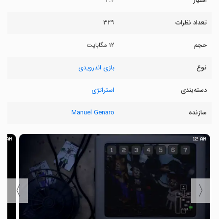
امتیاز
۴.۴
تعداد نظرات
۳۲۹
حجم
۱۲ مگابایت
نوع
بازی اندرویدی
دسته‌بندی
استراتژی
سازنده
Manuel Genaro
〉
〈