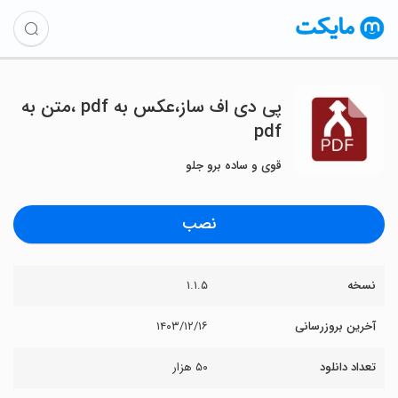
‏‏پی دی اف ساز،عکس به pdf ،متن به
pdf
قوی و ساده برو جلو
نصب
نسخه
۱.۱.۵
آخرین بروزرسانی
۱۴۰۳/۱۲/۱۶
تعداد دانلود
۵۰ هزار