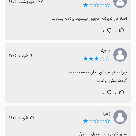
٢٧ اردیبهشت ١٤٠٥
☆☆☆☆★
اصلا کار نمیکنه! مجبور نیستید برنامه بسازید
۱
۰
Amir
٩ خرداد ١٤٠٥
☆☆★★★
گندششش بزنننننن
۰
۰
زهرا
٢٧ خرداد ١٤٠٥
☆☆☆☆★
هیچ کارایی نداره برای متن/: