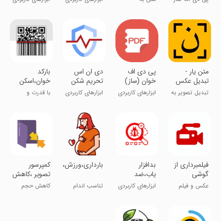
عکس به
پی‌دی‌اف
PDF)
متن یار -
پی دی اف
‏‏دی ان اس
بارکد
تبدیل عکس
خوان (ساز)
تحریم شکن
خوان،اسکن
به متن و
هوشمند
بارکد،بارکد
تبدیل تصویر به
ابزارهای کاربردی
ابزارهای کاربردی
با قدرت و
PDF به ورد
نوشته تایپی
سریع اسکن کن
‏فیلمبرداری از
بدافزار
بارداری،ورزش،سلامت،مادر
‏کمپرسور
گوشی
یاب،ضد
تصویر ،کاهش
:اسکرین
جاسوسی،آنتی
حجم،تبدیل
عکس و فیلم
ابزارهای کاربردی
تناسب اندام
کاهش حجم
رکوردر
ویروس
عکس
عکس و تغییر
فرمت