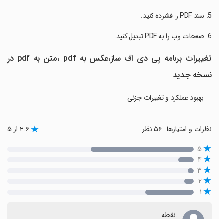
تغییرات برنامه ‏‏پی دی اف ساز،عکس به pdf ،متن به pdf در
نسخه جدید
بهبود عملکرد و تغییرات جزئی
نظرات و امتیازها
۵۶ نظر
۳.۶ از ۵
۵
۴
۳
۲
۱
.نقطه