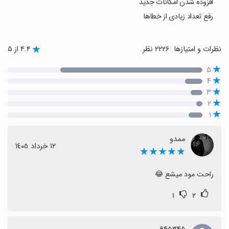
افزوده شدن امکانات جدید
رفع تعداد زیادی از خطاها
نظرات و امتیازها
۲۲۲۶ نظر
۴.۴ از ۵
۵
۴
۳
۲
۱
ممدو
١٢ خرداد ١٤٠٥
★★★★★
راحت مود میشع 😂
۱
۲