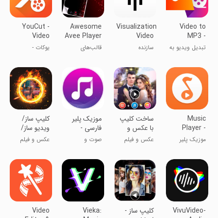
YouCut -
Awesome
Visualization
Video to
Video
Avee Player
Video
MP3 -
Editor &
Templates
Maker
Video to
تبدیل ویدیو به
سازنده
قالب‌های
یوکات -
Maker
- Love Avee
Audio
فایل صوتی
ویدیوهای
فوق‌العاده پلیر
ویرایشگر ویدیو
Player
تصویری
آوی - عشق پلیر
آوی
Music
ساخت کلیپ
موزیک پلیر
‏کلیپ ساز/
Player -
با عکس و
فارسی -
ویدیو ساز/
just
موزیک+کلیپ
Music
ویرایش فیلم
موزیک پلیر
عکس و فیلم
صوت و
عکس و فیلم
LISTENit
ساز
Player
موسیقی
VivuVideo-
کلیپ ساز -
Vieka:
Video