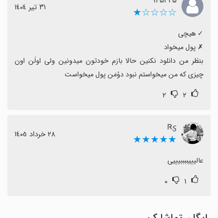
۹۴۵۳۴۵
٣١ تیر ١٤٠٤
☆☆☆☆★
بنظر من دانلود نکنین حالا بازم خودتون میدونین ولی اولَن اون 
چیزی که من میخواستم نبود دوُمَن پول میخواست
۲
۲
Ꮢ𐔣
٢٨ خرداد ١٤٠٥
★★★★★
عالیییببببیییی
۰
۱