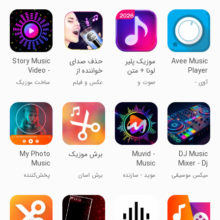
Avee Music
‏موزیک پلیر
حذف صدای
Story Music
Player
لونا + متن
خواننده از
Video -
(Pro)
آهنگ و
روی آهنگ
Beat Video
آوی -
صوت و
عکس و فیلم
ساخت موزیک
ترجمه
پخش‌کننده
موسیقی
ویدیو
موزیک
DJ Music
Muvid -
‏برش موزیک
My Photo
Music
Music
Mixer - Dj
Player
Video
Remix Pro
میکس موسیقی
موید - سازنده
برش اسان
پخش‌کننده
Maker
DJ - میکس‌ساز
ویدیو موسیقی
موزیک
موسیقی عکس
حرفه‌ای
من