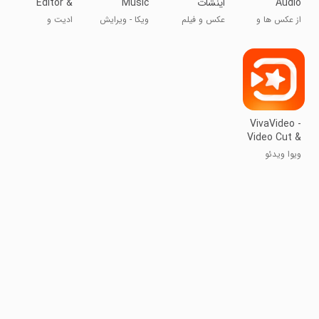
Audio
اینشات
Music
Editor &
Maker
Video
Spectrum
از عکس ها و
عکس و فیلم
ویکا - ویرایش
ادیت و
VideoShow
Editor&Edit
Maker
موسیقی فیلم
سریع و ساده
ویرایش ویدئو
بسازید
ویدیو
VivaVideo -
Video Cut &
Editor
ویوا ویدئو