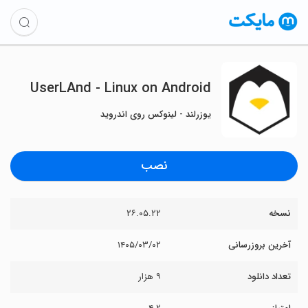
UserLAnd - Linux on Android
یوزرلند - لینوکس روی اندروید
نصب
نسخه
۲۶.۰۵.۲۲
آخرین بروزرسانی
۱۴۰۵/۰۳/۰۲
تعداد دانلود
۹ هزار