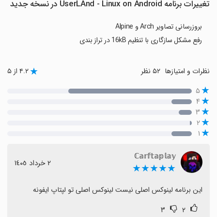
تغییرات برنامه UserLAnd - Linux on Android در نسخه جدید
بروزرسانی تصاویر Arch و Alpine
رفع مشکل سازگاری با تنظیم 16kB در تراز بندی
نظرات و امتیازها
۵۲ نظر
۴.۲ از ۵
۵
۴
۳
۲
۱
ℂ𝕒𝕣𝕗𝕥𝕒𝕡𝕝𝕒𝕪
٢ خرداد ١٤٠٥
★★★★★
این برنامه لینوکس اصلی نیست لینوکس اصلی تو لپتاپ ایفونه
۳
۲