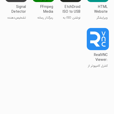
Signal
FFmpeg
EtchDroid
HTML
Detector
Media
ISO to USB
Website
Encoder
Writer
Inspector
ویرایشگر
نوشتن ISO به
رمزگذار رسانه
تشخیص‌دهنده
Editor
بازرسی وبسایت
USB با
FFmpeg
سیگنال
HTML
اَتچ‌دراید
RealVNC
Viewer:
Remote
کنترل کامپیوتر از
Desktop
طریق