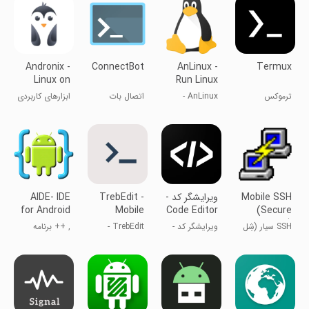
Andronix -
ConnectBot
AnLinux -
Termux
Linux on
Run Linux
Android
on Android
ترموکس
AnLinux -
اتصال بات
ابزارهای کاربردی
اجرای لینوکس
بر روی اندروید
Mobile SSH
ویرایشگر کد -
TrebEdit -
AIDE- IDE
for Android
Mobile
Code Editor
(Secure
Java C++
HTML
Shell)
SSH سیار (شِل
ویرایشگر کد -
TrebEdit -
, ++ برنامه
Editor
امن)
کامپایلر و IDE
ویرایشگر
آموزش برنامه
HTML موبایل
نویسی