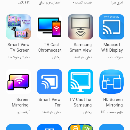
to TV
Samsung
ایزی‌میرا
فست کست -
اسمارت‌ویو برای
EZCast –
Smart TV
نمایش صفحه
تلویزیون
انتقال رسانه به
گوشی روی
هوشمند
تلویزیون
تلویزیون
سامسونگ
Smart View
TV Cast:
Samsung
Miracast -
TV Screen
Chromecast
Smart View
Wifi Display
Mirroring
Smart View
میراکست -
نمای هوشمند
پخش
نمایش هوشمند
نمایش گوشی
سامسونگ
تلویزیونی در
آینه تلویزیون
روی تلویزیون
نمای هوشمند
Screen
Smart View
TV Cast for
HD Screen
Mirroring:
For
Samsung
Mirroring
Cast to TV
Samsung
TV
To TV
مُرُور صفحه HD
پخش
نمای هوشمند
آینه‌سازی
TV
به تلویزیون
تلویزیونی برای
برای تلویزیون
صفحه: پخش
تلویزیون
سامسونگ
به تلویزیون
سامسونگ