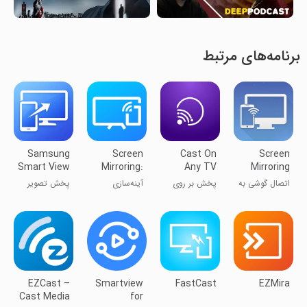
برنامه‌های مرتبط
Samsung
Screen
Cast On
Screen
Smart View
Mirroring:
Any TV
Mirroring
TV Cast
Fast TV
Cast to TV
اتصال گوشی به
پخش بر روی
آینه‌سازی
پخش تصویر
Cast
تلویزیون
هر تلویزیونی
صفحه: پخش
سامسونگ
سریع تلویزیون
اسمارت ویو
تلویزیون
EZCast –
Smartview
FastCast
EZMira
Cast Media
for