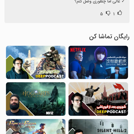
‏✓ عالی اما چطوری وصل کنم؟
۵
۱
رایگان تماشا کن