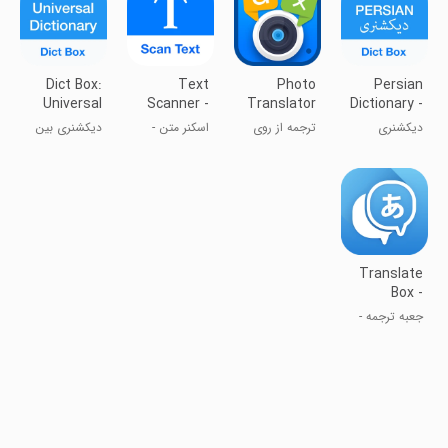
Dict Box:
Text
Photo
Persian
Universal
Scanner -
Translator
Dictionary -
Dictionary
Image to
- Translate
Dict Box
دیکشنری
ترجمه از روی
اسکنر متن -
دیکشنری بین
Text
فارسی انگلیسی
تصویر
تصویر به متن
المللی
Translate
Box -
multiple
جعبه ترجمه -
trans
چند زبانه