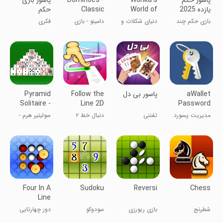
پاسور حکم
Wonka's
Dominoes -
پاسور بازی
یازده 2025
World of
Classic
حکم
Domino
Candy
بازی حکم چند
دنیای شکلات و
دامینو - بازی
فکری
Game
Match 3
نفره
کاندی وانکا مچ
کلاسیک دامینو
3
aWallet
پاسور بی دل
Follow the
Pyramid
Solitaire -
Line 2D
Password
Card
Deluxe
Manager
مدیریت پسورد
تفننی
دنبال خط ۲
سولیتیر هرم -
Games
ها
بعدی دیلاکس
بازی‌های ورق
Four In A
Sudoku
Reversi
Chess
Line
شطرنج
بازی ریورزی
سودوکو
دوز چهارتایی