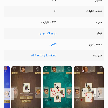
امتیاز
۴.۷
تعداد نظرات
۲۱
حجم
۳۳ مگابایت
نوع
بازی اندرویدی
دسته‌بندی
تفننی
سازنده
AI Factory Limited
〉
〈