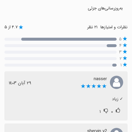
به‌روزرسانی‌های جزئی
نظرات و امتیازها
۲۱ نظر
۴.۷ از ۵
۵
۴
۳
۲
۱
nasser
٢٩ آبان ١٤٠٣
★★★★★
‏✓ زیاد
۱
۰
shervin v2