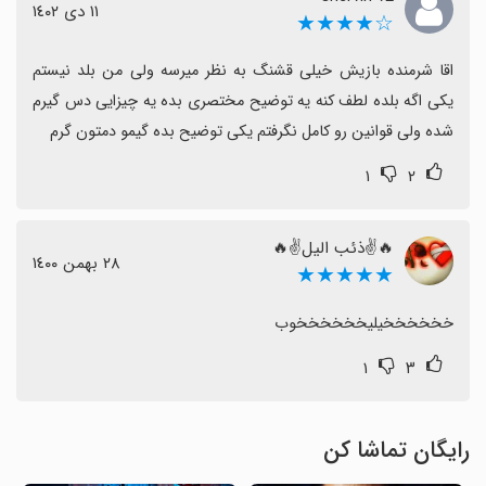
١١ دی ١٤٠٢
☆★★★★
اقا شرمنده بازیش خیلی قشنگ به نظر میرسه ولی من بلد نیستم 
یکی اگه بلده لطف کنه یه توضیح مختصری بده یه چیزایی دس گیرم 
شده ولی قوانین رو کامل نگرفتم یکی توضیح بده گیمو دمتون گرم
۱
۲
🔥✌ذئب الیل✌🔥
٢٨ بهمن ١٤٠٠
★★★★★
خخخخخخیلیخخخخخخوب
۱
۳
رایگان تماشا کن