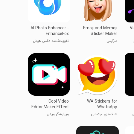
AI Photo Enhancer -
Emoji and Memoji
Vi
EnhanceFox
Sticker Maker
سرگرمی
تقویت‌کننده عکس هوش
مصنوعی - EnhanceFox
Cool Video
WA Stickers for
Editor,Maker,Effect
WhatsApp
و
شبکه‌های اجتماعی
ویرایشگر ویدیو
شگفت‌انگیز، سازنده، افکت