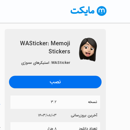
WASticker: Memoji
Stickers
〈
WASticker: استیکرهای مموژی
نصب
نسخه
۳.۲
خ
s
آخرین بروزرسانی
۱۴۰۳/۰۸/۰۳
تعداد دانلود
۸ هزار