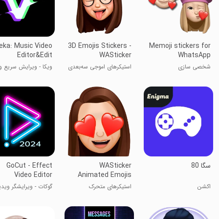
eka: Music Video
3D Emojis Stickers -
Memoji stickers for
Editor&Edit
WASticker
WhatsApp
شخصی سازی
استیکرهای اموجی سه‌بعدی
ویکا - ویرایش سریع و
- WASticker
ساده ویدیو
سگا 80
WASticker
GoCut - Effect
Video Editor
Animated Emojis
اکشن
استیکرهای متحرک
گوکات - ویرایشگر ویدی