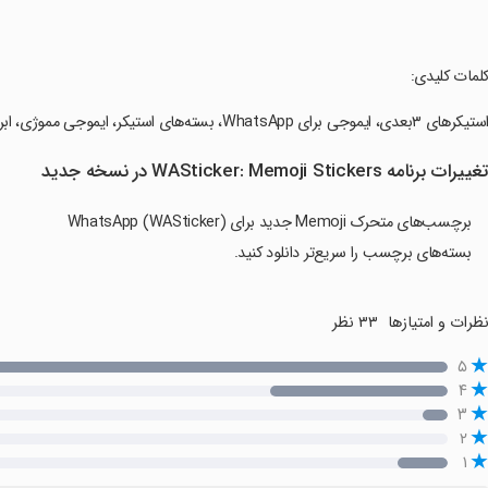
کلمات کلیدی:
ستیکرهای ۳بعدی، ایموجی برای WhatsApp، بسته‌های استیکر، ایموجی مموژی، ابراز احساسات، مکالمات جالب، نصب آسان.
غییرات برنامه WASticker: Memoji Stickers در نسخه جدید
برچسب‌های متحرک Memoji جدید برای WhatsApp (WASticker)
بسته‌های برچسب را سریع‌تر دانلود کنید.
ظرات و امتیازها
۳۳ نظر
۵
۴
۳
۲
۱