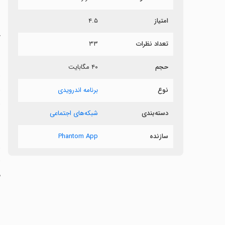
ر
امتیاز
۴.۵
r
تعداد نظرات
۳۳
حجم
۴۰ مگابایت
ا
نوع
برنامه اندرویدی
ا
دسته‌بندی
شبکه‌های اجتماعی
سازنده
Phantom App
‏
ا
م
‏