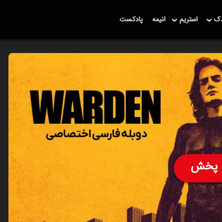
دک
استریم
انیمه
پادکست
پخش